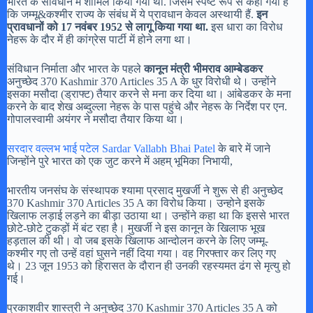
भारत के संविधान में शामिल किया गया था. जिसमें स्पष्ट रूप से कहा गया है
कि जम्मू&कश्मीर राज्य के संबंध में ये प्रावधान केवल अस्थायी हैं.
इन
प्रावधानों को 17 नवंबर 1952 से लागू किया गया था.
इस धारा का विरोध
नेहरू के दौर में ही कांग्रेस पार्टी में होने लगा था।
संविधान निर्माता और भारत के पहले
कानून मंत्री भीमराव आम्बेडकर
अनुच्‍छेद 370 Kashmir 370 Articles 35 A के धुर विरोधी थे। उन्‍होंने
इसका मसौदा (ड्राफ्ट) तैयार करने से मना कर दिया था। आंबेडकर के मना
करने के बाद शेख अब्‍दुल्‍ला नेहरू के पास पहुंचे और नेहरू के निर्देश पर एन.
गोपालस्‍वामी अयंगर ने मसौदा तैयार किया था।
सरदार वल्लभ भाई पटेल Sardar Vallabh Bhai Patel
के बारे में जाने
जिन्होंने पुरे भारत को एक जुट करने में अहम् भूमिका निभायी,
भारतीय जनसंघ के संस्थापक श्यामा प्रसाद मुखर्जी ने शुरू से ही अनुच्छेद
370 Kashmir 370 Articles 35 A का विरोध किया। उन्होने इसके
खिलाफ लड़ाई लड़ने का बीड़ा उठाया था। उन्होंने कहा था कि इससे भारत
छोटे-छोटे टुकड़ों में बंट रहा है। मुखर्जी ने इस कानून के खिलाफ भूख
हड़ताल की थी। वो जब इसके खिलाफ आन्दोलन करने के लिए जम्मू-
कश्मीर गए तो उन्हें वहां घुसने नहीं दिया गया। वह गिरफ्तार कर लिए गए
थे। 23 जून 1953 को हिरासत के दौरान ही उनकी रहस्यमत ढंग से मृत्यु हो
गई।
प्रकाशवीर शास्त्री ने अनुच्छेद 370 Kashmir 370 Articles 35 A को