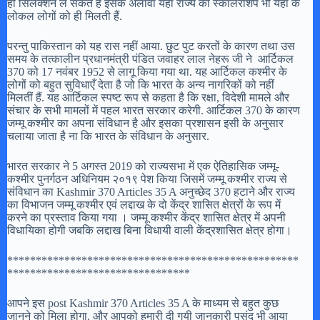
ही सिलेक्शन ले सकते हैं इसके अलावा यहाँ राज्य की स्कॉलरशिप भी यहाँ के
लोकल लोगों को ही मिलती हैं.
परन्तु पाकिस्तान को यह रास नहीं आया. छुट पुट करतों के कारण तथा उस
समय के तत्कालीन प्रधानमंत्री पंडित जवाहर लाल नेहरू जी ने आर्टिकल
370 को 17 नवंबर 1952 से लागू किया गया था. यह आर्टिकल कश्मीर के
लोगों को बहुत सुविधाएँ देता है जो कि भारत के अन्य नागरिकों को नहीं
मिलतीं हैं. यह आर्टिकल स्पष्ट रूप से कहता है कि रक्षा, विदेशी मामले और
संचार के सभी मामलों में पहल भारत सरकार करेगी. आर्टिकल 370 के कारण
जम्मू कश्मीर का अपना संविधान है और इसका प्रशासन इसी के अनुसार
चलाया जाता है ना कि भारत के संविधान के अनुसार.
भारत सरकार ने 5 अगस्त 2019 को राज्यसभा में एक ऐतिहासिक जम्मू-
कश्मीर पुनर्गठन अधिनियम २०१९ पेश किया जिसमें जम्मू कश्मीर राज्य से
संविधान का Kashmir 370 Articles 35 A अनुच्छेद 370 हटाने और राज्य
का विभाजन जम्मू कश्मीर एवं लद्दाख के दो केंद्र शासित क्षेत्रों के रूप में
करने का प्रस्ताव किया गया । जम्मू कश्मीर केंद्र शासित क्षेत्र में अपनी
विधायिका होगी जबकि लद्दाख बिना विधायी वाली केंद्रशासित क्षेत्र होगा।
***************************************************
********************************
आपने इस post Kashmir 370 Articles 35 A के माध्यम से बहुत कुछ
जानने को मिला होगा. और आपको हमारी दी गयी जानकारी पसंद भी आया