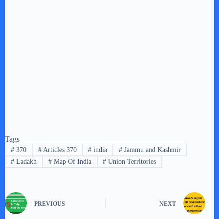
Tags
#
370
#
Articles 370
#
india
#
Jammu and Kashmir
#
Ladakh
#
Map Of India
#
Union Territories
PREVIOUS
NEXT