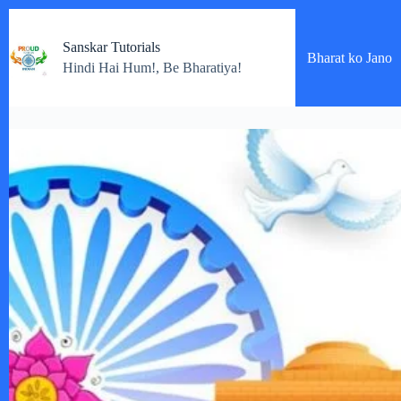
Skip
to
Sanskar Tutorials
content
Bharat ko Jano
Hindi Hai Hum!, Be Bharatiya!