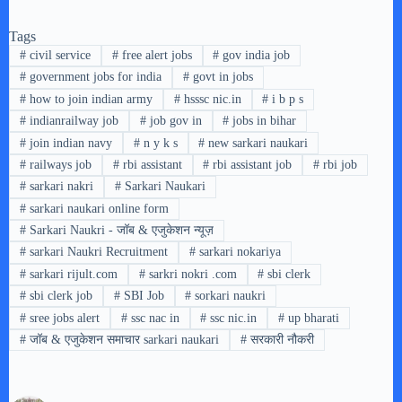
Tags
#
civil service
#
free alert jobs
#
gov india job
#
government jobs for india
#
govt in jobs
#
how to join indian army
#
hsssc nic.in
#
i b p s
#
indianrailway job
#
job gov in
#
jobs in bihar
#
join indian navy
#
n y k s
#
new sarkari naukari
#
railways job
#
rbi assistant
#
rbi assistant job
#
rbi job
#
sarkari nakri
#
Sarkari Naukari
#
sarkari naukari online form
#
Sarkari Naukri - जॉब & एजुकेशन न्यूज़
#
sarkari Naukri Recruitment
#
sarkari nokariya
#
sarkari rijult.com
#
sarkri nokri .com
#
sbi clerk
#
sbi clerk job
#
SBI Job
#
sorkari naukri
#
sree jobs alert
#
ssc nac in
#
ssc nic.in
#
up bharati
#
जॉब & एजुकेशन समाचार sarkari naukari
#
सरकारी नौकरी