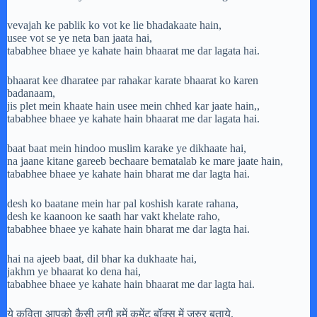
vevajah ke pablik ko vot ke lie bhadakaate hain,
usee vot se ye neta ban jaata hai,
tababhee bhaee ye kahate hain bhaarat me dar lagata hai.
bhaarat kee dharatee par rahakar karate bhaarat ko karen
badanaam,
jis plet mein khaate hain usee mein chhed kar jaate hain,,
tababhee bhaee ye kahate hain bhaarat me dar lagata hai.
baat baat mein hindoo muslim karake ye dikhaate hai,
na jaane kitane gareeb bechaare bematalab ke mare jaate hain,
tababhee bhaee ye kahate hain bharat me dar lagta hai.
desh ko baatane mein har pal koshish karate rahana,
desh ke kaanoon ke saath har vakt khelate raho,
tababhee bhaee ye kahate hain bharat me dar lagta hai.
hai na ajeeb baat, dil bhar ka dukhaate hai,
jakhm ye bhaarat ko dena hai,
tababhee bhaee ye kahate hain bhaarat me dar lagta hai.
ये कविता आपको कैसी लगी हमें कमेंट बॉक्स में जरुर बताये.