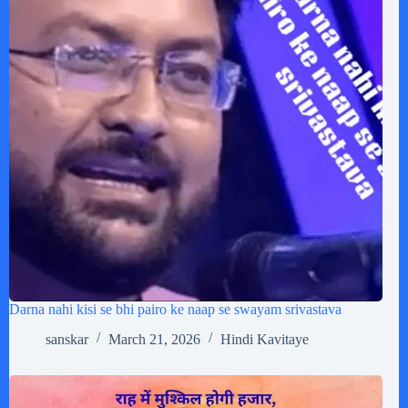
Darna nahi kisi se bhi pairo ke naap se swayam srivastava
sanskar
March 21, 2026
Hindi Kavitaye