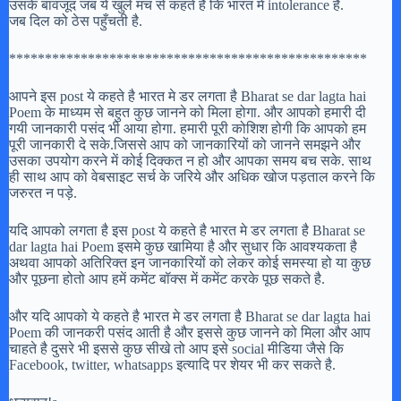
उसके बावजूद जब ये खुले मंच से कहते है कि भारत में intolerance है.
जब दिल को ठेस पहुँचती है.
**************************************************
आपने इस post ये कहते है भारत मे डर लगता है Bharat se dar lagta hai
Poem के माध्यम से बहुत कुछ जानने को मिला होगा. और आपको हमारी दी
गयी जानकारी पसंद भी आया होगा. हमारी पूरी कोशिश होगी कि आपको हम
पूरी जानकारी दे सके.जिससे आप को जानकारियों को जानने समझने और
उसका उपयोग करने में कोई दिक्कत न हो और आपका समय बच सके. साथ
ही साथ आप को वेबसाइट सर्च के जरिये और अधिक खोज पड़ताल करने कि
जरुरत न पड़े.
यदि आपको लगता है इस post ये कहते है भारत मे डर लगता है Bharat se
dar lagta hai Poem इसमे कुछ खामिया है और सुधार कि आवश्यकता है
अथवा आपको अतिरिक्त इन जानकारियों को लेकर कोई समस्या हो या कुछ
और पूछना होतो आप हमें कमेंट बॉक्स में कमेंट करके पूछ सकते है.
और यदि आपको ये कहते है भारत मे डर लगता है Bharat se dar lagta hai
Poem की जानकरी पसंद आती है और इससे कुछ जानने को मिला और आप
चाहते है दुसरे भी इससे कुछ सीखे तो आप इसे social मीडिया जैसे कि
Facebook, twitter, whatsapps इत्यादि पर शेयर भी कर सकते है.