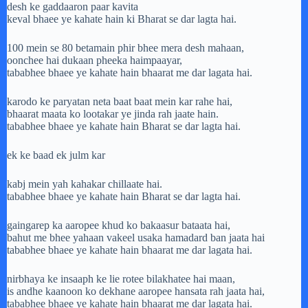
desh ke gaddaaron paar kavita
keval bhaee ye kahate hain ki Bharat se dar lagta hai.
100 mein se 80 betamain phir bhee mera desh mahaan,
oonchee hai dukaan pheeka haimpaayar,
tababhee bhaee ye kahate hain bhaarat me dar lagata hai.
karodo ke paryatan neta baat baat mein kar rahe hai,
bhaarat maata ko lootakar ye jinda rah jaate hain.
tababhee bhaee ye kahate hain Bharat se dar lagta hai.
ek ke baad ek julm kar
kabj mein yah kahakar chillaate hai.
tababhee bhaee ye kahate hain Bharat se dar lagta hai.
gaingarep ka aaropee khud ko bakaasur bataata hai,
bahut me bhee yahaan vakeel usaka hamadard ban jaata hai
tababhee bhaee ye kahate hain bhaarat me dar lagata hai.
nirbhaya ke insaaph ke lie rotee bilakhatee hai maan,
is andhe kaanoon ko dekhane aaropee hansata rah jaata hai,
tababhee bhaee ye kahate hain bhaarat me dar lagata hai.