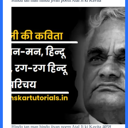
Hindu tan man hindu jivan poem Atal Ji ki Kavita
Hindu tan man hindu jivan poem Atal Ji ki Kavita अटल