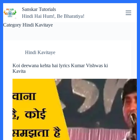
Skip
Sanskar Tutorials
to
Hindi Hai Hum!, Be Bharatiya!
content
Category
Hindi Kavitaye
Hindi Kavitaye
Koi deewana kehta hai lyrics Kumar Vishwas ki
Kavita