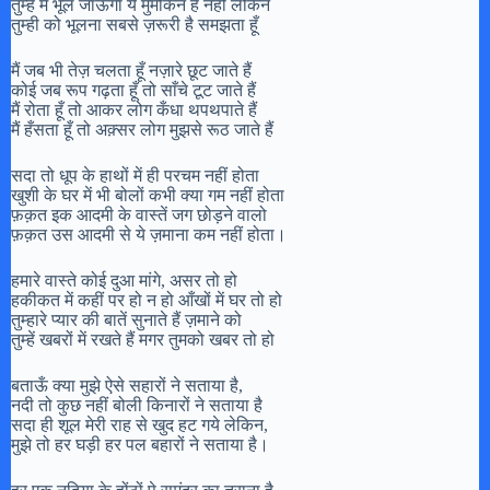
तुम्हे मैं भूल जाऊँगा ये मुमकिन है नहीं लेकिन
तुम्ही को भूलना सबसे ज़रूरी है समझता हूँ
मैं जब भी तेज़ चलता हूँ नज़ारे छूट जाते हैं
कोई जब रूप गढ़ता हूँ तो साँचे टूट जाते हैं
मैं रोता हूँ तो आकर लोग कँधा थपथपाते हैं
मैं हँसता हूँ तो अक़्सर लोग मुझसे रूठ जाते हैं
सदा तो धूप के हाथों में ही परचम नहीं होता
खुशी के घर में भी बोलों कभी क्या गम नहीं होता
फ़क़त इक आदमी के वास्तें जग छोड़ने वालो
फ़क़त उस आदमी से ये ज़माना कम नहीं होता।
हमारे वास्ते कोई दुआ मांगे, असर तो हो
हकीकत में कहीं पर हो न हो आँखों में घर तो हो
तुम्हारे प्यार की बातें सुनाते हैं ज़माने को
तुम्हें खबरों में रखते हैं मगर तुमको खबर तो हो
बताऊँ क्या मुझे ऐसे सहारों ने सताया है,
नदी तो कुछ नहीं बोली किनारों ने सताया है
सदा ही शूल मेरी राह से खुद हट गये लेकिन,
मुझे तो हर घड़ी हर पल बहारों ने सताया है।