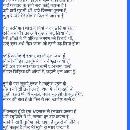
हर एक नदिया के होंठों पे समंदर का तराना है,
यहाँ फरहाद के आगे सदा कोई बहाना है !
वही बातें पुरानी थीं, वही किस्सा पुराना है,
तुम्हारे और मेरे बीच में फिर से जमाना है
मेरा प्रतिमान आंसू मे भिगो कर गढ़ लिया होता,
अकिंचन पाँव तब आगे तुम्हारा बढ़ लिया होता,
मेरी आँखों मे भी अंकित समर्पण की रिचाएँ थीं,
उन्हें कुछ अर्थ मिल जाता जो तुमने पढ़ लिया होता
कोई खामोश है इतना, बहाने भूल आया हूँ
किसी की इक तरनुम में, तराने भूल आया हूँ
मेरी अब राह मत तकना कभी ए आसमां वालो
मैं इक चिड़िया की आँखों में, उड़ाने भूल आया हूँ
हमें दो पल सुरूरे-इश्क़ में मदहोश रहने दो
ज़ेहन की सीढियाँ उतरो, अमां ये जोश रहने दो
तुम्ही कहते थे “ये मसले, नज़र सुलझी तो सुलझेंगे”,
नज़र की बात है तो फिर ये लब खामोश रहने दो
मैं उसका हूँ वो इस अहसास से इनकार करता है
भरी महफ़िल में भी, रुसवा हर बार करता है
यकीं है सारी दुनिया को, खफा है मुझसे वो लेकिन
मुझे मालूम है फिर भी मुझी से प्यार करता है