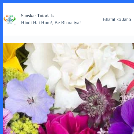
Skip
to
Sanskar Tutorials
content
Bharat ko Jano
Hindi Hai Hum!, Be Bharatiya!