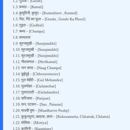
गुलाब – [Gulab]
कमल – [Kamal]
कुमुदिनी, कुमुद – [Kumudinee , Kumud]
गेंदा, गेंदे का फूल – [Genda , Gende Ka Phool]
गुढ़ल – [Gudhal]
चम्पा – [Champa]
कामलता
सूरजमुखी – [Surajmukhi]
सूरजमुखी – [Surajmukhi]
सूरजमुखी – [Surajmukhi]
नीलकमल – [Neelkamal]
नाग चम्पा – [Naag Champa]
छूईमूई – [Chhooeemooee]
गुल मेहँदी – [Gul Mehandee]
गुलमोहर – [Gulamohar]
गुलदाउदी – [Guladaudee]
पारिजात – [Parijaat]
सन, पटसन – [San , Patasan]
माधवी पुष्प – [Maadhavee Pushp]
कुकुरमुत्ता, छत्रक, छत्ता – [Kukuramutta, Chhatrak, Chhatta]
मोतिया – [Motiya]
कामिनी – [Kaaminee]