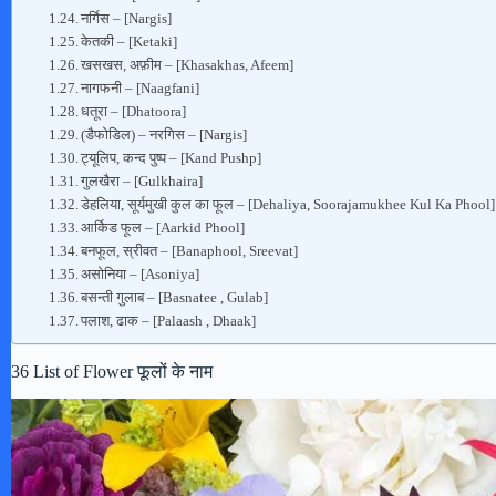
नर्गिस – [Nargis]
केतकी – [Ketaki]
खसखस, अफ़ीम – [Khasakhas, Afeem]
नागफनी – [Naagfani]
धतूरा – [Dhatoora]
(डैफोडिल) – नरगिस – [Nargis]
ट्यूलिप, कन्द पुष्प – [Kand Pushp]
गुलखैरा – [Gulkhaira]
डेहलिया, सूर्यमुखी कुल का फूल – [Dehaliya, Soorajamukhee Kul Ka Phool]
आर्किड फूल – [Aarkid Phool]
बनफूल, स्रीवत – [Banaphool, Sreevat]
असोनिया – [Asoniya]
बसन्ती गुलाब – [Basnatee , Gulab]
पलाश, ढाक – [Palaash , Dhaak]
36 List of Flower फूलों के नाम