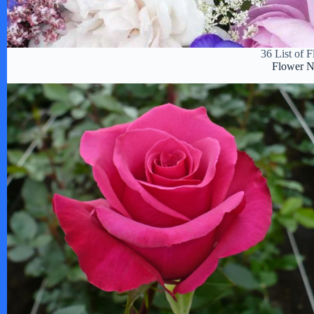
36 List of F
Flower N