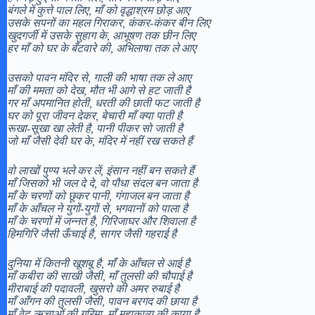
बंगले में कुत्ते पाल लिए, माँ को वृद्धाश्रम छोड़ आए
उसके सपनों का महल गिराकर, कंकर-कंकर बीन लिए
खुदगर्जी में उसके सुहाग के, आभूषण तक छीन लिए
हर माँ को घर के बँटवारे की, अभिलाषा तक ले आए
उसको पावन मंदिर से, गाली की भाषा तक ले आए
माँ की ममता को देख, मौत भी आगे से हट जाती है
गर माँ अपमानित होती, धरती की छाती फट जाती है
घर को पूरा जीवन देकर, बेचारी माँ क्या पाती है
रूखा-सूखा खा लेती है, पानी पीकर सो जाती है
जो माँ जैसी देवी घर के, मंदिर में नहीं रख सकते हैं
वो लाखों पुण्य भले कर लें, इंसान नहीं बन सकते हैं
माँ जिसको भी जल दे दे, वो पौधा संदल बन जाता है
माँ के चरणों को छूकर पानी, गंगाजल बन जाता है
माँ के आँचल ने युगों-युगों से, भगवानों को पाला है
माँ के चरणों में जन्नत है, गिरिजाघर और शिवाला है
हिमगिरि जैसी ऊँचाई है, सागर जैसी गहराई है
दुनिया में कितनी खूशबू है, माँ के आँचल से आई है
माँ कबीरा की साखी जैसी, माँ तुलसी की चौपाई है
मीराबाई की पदावली, खुसरो की अमर रुबाई है
माँ आँगन की तुलसी जैसी, पावन बरगद की छाया है
माँ वेद-ऋचाओं की गरिमा, माँ महाकाव्य की काया है