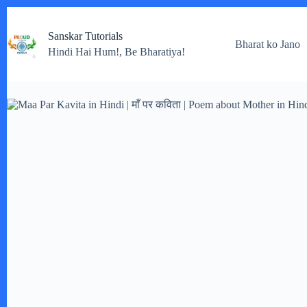
Skip
to
Sanskar Tutorials
content
Bharat ko Jano
Hindi Hai Hum!, Be Bharatiya!