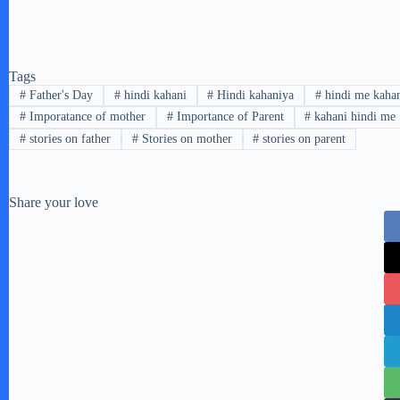
Tags
#
Father's Day
#
hindi kahani
#
Hindi kahaniya
#
hindi me kaha
#
Imporatance of mother
#
Importance of Parent
#
kahani hindi me
#
stories on father
#
Stories on mother
#
stories on parent
Share your love