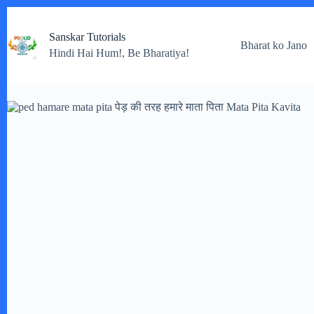
Skip
to
Sanskar Tutorials
content
Bharat ko Jano
Hindi Hai Hum!, Be Bharatiya!