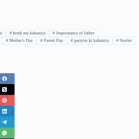
ni
#
hindi me kahaniya
#
Imporatance of father
#
Mother's Day
#
Parent Day
#
pariyon ki kahaniya
#
Stories