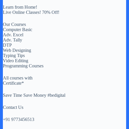
Learn from Home!
Live Online Classes! 70% Off!
Our Courses
Computer Basic
Adv. Excel
Adv. Tally
DTP
Web Designing
Typing Tips
Video Editing
Programming Courses
All courses with
Certificate*
Save Time Save Money #bedigital
Contact Us
+91 9773456513