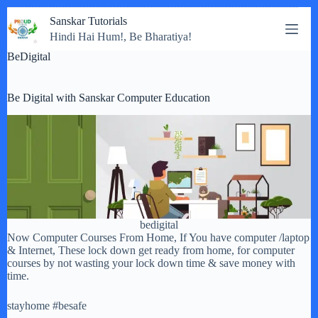
Skip
Sanskar Tutorials
to
Hindi Hai Hum!, Be Bharatiya!
content
BeDigital
Be Digital with Sanskar Computer Education
bedigital
Now Computer Courses From Home, If You have computer /laptop
& Internet, These lock down get ready from home, for computer
courses by not wasting your lock down time & save money with
time.
stayhome #besafe