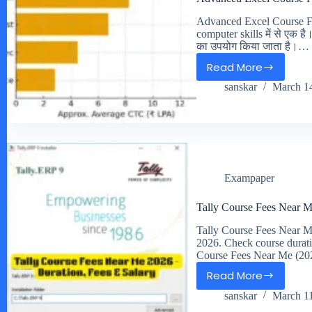
Advanced Excel Course Fe
computer skills में से एक 
का उपयोग किया जाता है।…
Read More
Advanced
sanskar
March 1
Excel
Course
Fees
&
Salary
in
Exampaper
India
2026
Tally Course Fees Near M
Tally Course Fees Near Me
2026. Check course duration
Course Fees Near Me (2
Read More
Tally
sanskar
March 11
Course