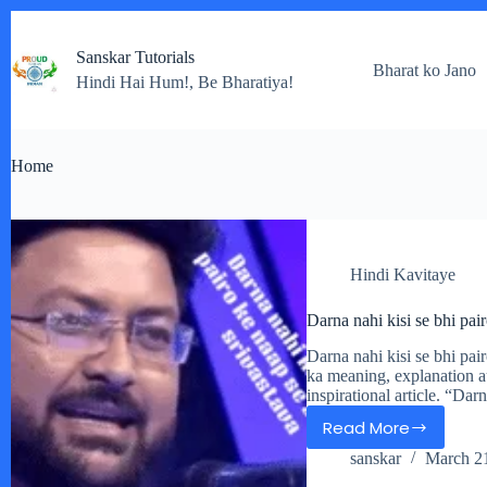
Skip
to
Sanskar Tutorials
content
Bharat ko Jano
Hindi Hai Hum!, Be Bharatiya!
Home
Hindi Kavitaye
Darna nahi kisi se bhi pa
Darna nahi kisi se bhi pai
ka meaning, explanation au
inspirational article. “Dar
Read More
Darna
sanskar
March 2
nahi