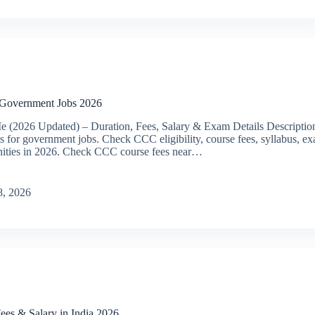
 Government Jobs 2026
(2026 Updated) – Duration, Fees, Salary & Exam Details Descriptio
 for government jobs. Check CCC eligibility, course fees, syllabus, e
unities in 2026. Check CCC course fees near…
8, 2026
es & Salary in India 2026