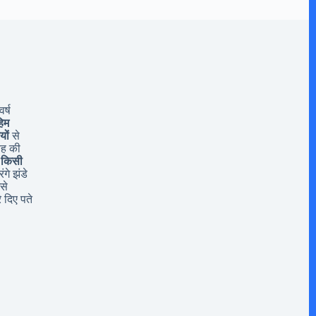
र्ष
िम
यों
से
यह की
 किसी
ंगे झंडे
से
 दिए पते