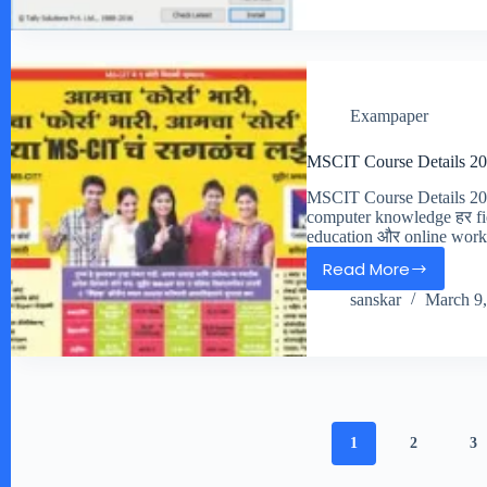
Fees
Near
Me
2026
–
Exampaper
Duration,
Fees
MSCIT Course Details 2
&
MSCIT Course Details 202
Salary
computer knowledge हर fie
education और online wor
Read More
MSCIT
sanskar
March 9,
Course
Details
2026
1
2
3