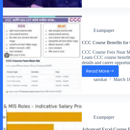
kisi
se
bhi
pairo
ke
Exampaper
naap
se
CCC Course Benefits for
swayam
CCC Course Fees Near Me 
srivastava
Learn CCC course benefits
details and career opport
Read More
CCC
sanskar
March 1
Course
Benefits
for
Government
Jobs
2026
Exampaper
Advanced Excel Course Fe