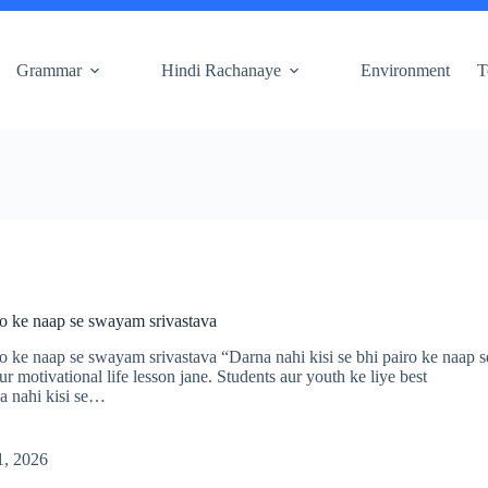
Grammar
Hindi Rachanaye
Environment
T
iro ke naap se swayam srivastava
ro ke naap se swayam srivastava “Darna nahi kisi se bhi pairo ke naap s
r motivational life lesson jane. Students aur youth ke liye best
na nahi kisi se…
1, 2026