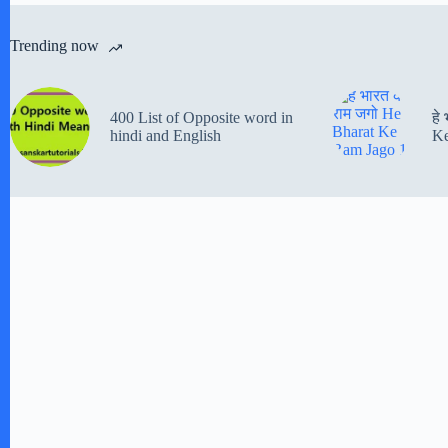
Trending now
400 List of Opposite word in
हे
hindi and English
Ke