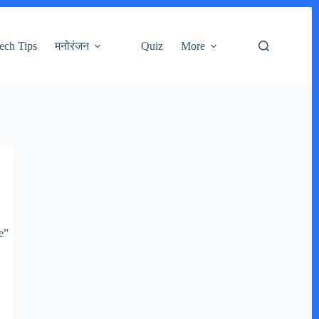
ech Tips
मनोरंजन
Quiz
More
e”