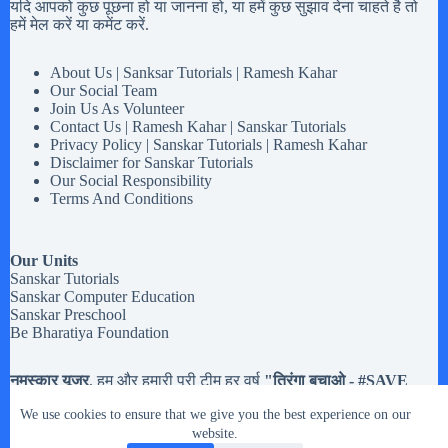
यदि आपको कुछ पूछना हो या जानना हो, या हमें कुछ सुझाव देना चाहते है तो
हमें मेल करें या कमेंट करें.
About Us | Sanksar Tutorials | Ramesh Kahar
Our Social Team
Join Us As Volunteer
Contact Us | Ramesh Kahar | Sanskar Tutorials
Privacy Policy | Sanskar Tutorials | Ramesh Kahar
Disclaimer for Sanskar Tutorials
Our Social Responsibility
Terms And Conditions
Our Units
Sanskar Tutorials
Sanskar Computer Education
Sanskar Preschool
Be Bharatiya Foundation
नमस्कार यूजर
, हम और हमारी पूरी टीम हर वर्ष
"तिरंगा बचाओ - #
SAVE
Tiranga
" मोहिम चलते है,
अब तक हमने करीब
20,133 झंडियों
से अधिक
We use cookies to ensure that we give you the best experience on our
तिरंगे झंडे इकट्टा किये है. मतलब यह की यदि आपको
१५ अगस्त और २६
जनवरी या किसी भी राष्ट्रिय त्यौहार
website.
में इस्तेमाल होने वाले तिरंगे झंडे रास्ते