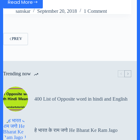
Read More
Juhu
sanskar
September 20, 2018
1 Comment
Beach
swachh
bharat
abhiyan
PREV
Trending now
400 List of Opposite word in hindi and English
हे भारत के राम जगो He Bharat Ke Ram Jago