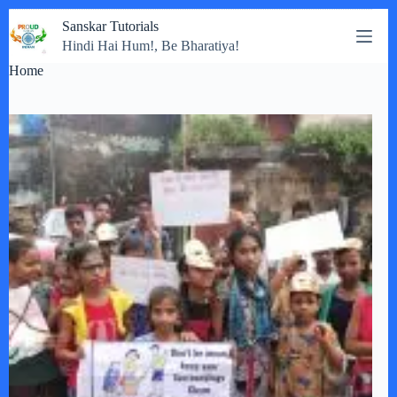
Skip
Sanskar Tutorials
to
Hindi Hai Hum!, Be Bharatiya!
content
Home