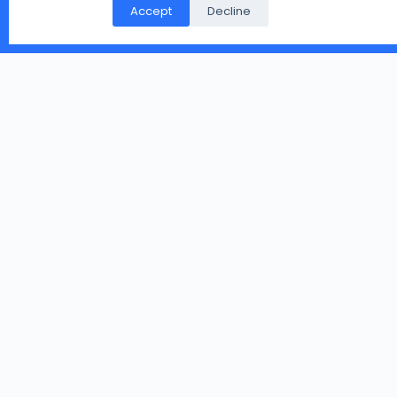
पर गिरे मिले, या आप के पास हो पर उसे संभालकर नहीं रख नहीं सकते तो
Accept
Decline
आप हमारे दिए पते पर भेज सकते है.
Copyright © 2026 - WordPress Theme by
CreativeThemes