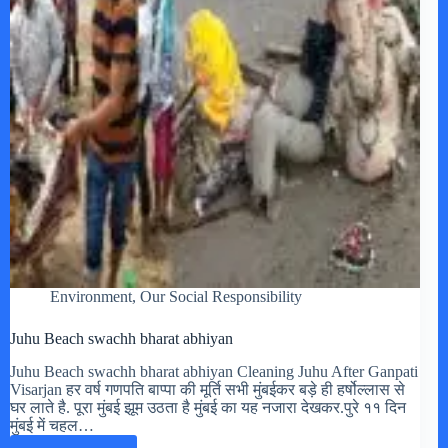
Environment
,
Our Social Responsibility
Juhu Beach swachh bharat abhiyan
Juhu Beach swachh bharat abhiyan Cleaning Juhu After Ganpati
Visarjan हर वर्ष गणपति बाप्पा की मूर्ति सभी मुंबईकर बड़े ही हर्षोल्लास से
घर लाते है. पूरा मुंबई झूम उठता है मुंबई का यह नजारा देखकर.पुरे ११ दिन
मुंबई में चहल…