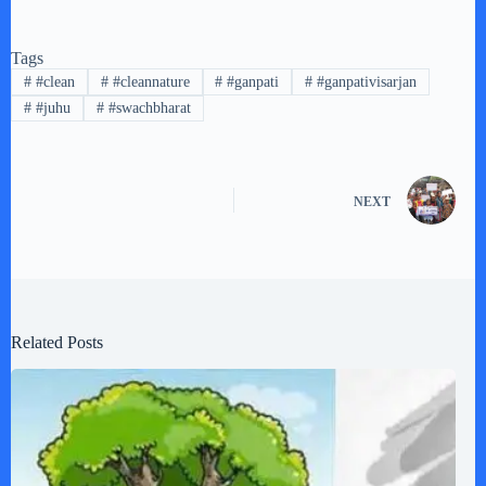
Tags
#
#clean
#
#cleannature
#
#ganpati
#
#ganpativisarjan
#
#juhu
#
#swachbharat
NEXT
Related Posts