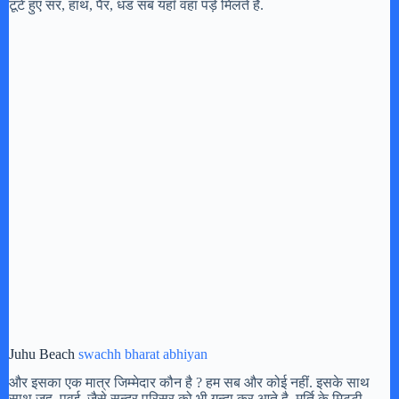
टूटे हुए सर, हाथ, पैर, धड सब यहाँ वहा पड़े मिलते है.
Juhu Beach
swachh bharat abhiyan
और इसका एक मात्र जिम्मेदार कौन है ? हम सब और कोई नहीं. इसके साथ
साथ जुहू, पवई जैसे सुन्दर परिसर को भी गन्दा कर आते है. मूर्ति के मिटटी