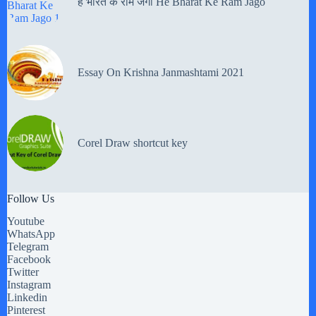
हे भारत के राम जगो He Bharat Ke Ram Jago
Essay On Krishna Janmashtami 2021
Corel Draw shortcut key
Follow Us
Youtube
WhatsApp
Telegram
Facebook
Twitter
Instagram
Linkedin
Pinterest