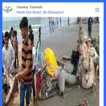
Skip
Sanskar Tutorials
to
Hindi Hai Hum!, Be Bharatiya!
content