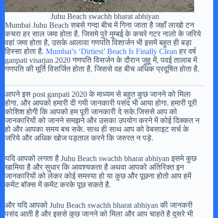
Juhu Beach swachh bharat abhiyan
Mumbai Juhu Beach सबसे गन्दा बीच में गिना जाता है जहाँ लाखो टन
कचरा हर साल जमा होता है. जिसमे पुरे मुम्बई के कचरे गटर नालो के जरिये
वहां जमा होता है, उसके आलावा गणपति विशार्जन भी इसमें बहुत ही बड़ा
हिस्सा होता है.
Mumbai’s ‘Dirtiest’ Beach Is Finally Clean
हर वर्ष
ganpati visarjan 2020 गणपति विसर्जन के दौरान जुहू में, पवई तालाब में
गणपति की मूर्ति विसर्जित होता है. जिससे वह बीच अधिक प्रदूषित होता है.
आपने इस post ganpati 2020 के माध्यम से बहुत कुछ जानने को मिला
होगा. और आपको हमारी दी गयी जानकारी पसंद भी आया होगा. हमारी पूरी
कोशिश होगी कि आपको हम पूरी जानकारी दे सके.जिससे आप को
जानकारियों को जानने समझने और उसका उपयोग करने में कोई दिक्कत न
हो और आपका समय बच सके. साथ ही साथ आप को वेबसाइट सर्च के
जरिये और अधिक खोज पड़ताल करने कि जरुरत न पड़े.
यदि आपको लगता है Juhu Beach swachh bharat abhiyan इसमे कुछ
खामिया है और सुधार कि आवश्यकता है अथवा आपको अतिरिक्त इन
जानकारियों को लेकर कोई समस्या हो या कुछ और पूछना होतो आप हमें
कमेंट बॉक्स में कमेंट करके पूछ सकते है.
और यदि आपको Juhu Beach swachh bharat abhiyan की जानकरी
पसंद आती है और इससे कुछ जानने को मिला और आप चाहते है दुसरे भी