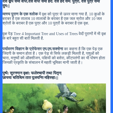
दस कूप समा वापी,दस वापी समो हद: दस हद सम: पुत्रो, दस पुत्र समो
दुम:||
मत्स्य पुराण के एक श्लोक
में वृक्ष को पुत्र से ऊपर माना गया है. 10 कुओं के
बराबर है एक तालाब 10 तालाबों के बराबर है एक जल स्रोत और 10 जल
श्रोतों के बराबर है एक पुत्र और 10 पुत्रों के बराबर है एक वृक्ष.
वृक्ष पेड़ Tree 4 Important Tree and Uses of Trees वेदों पुराणों में भी वृक्ष
के बारे बहुत सी बातें मिलती है.
पर्यावरण विज्ञान के प्रोफेसर एम.एम.सक्सेना
का कहना है कि एक पेड़ एक
जिंदगी के समान होता है। एक पेड़ से सिर्फ लकड़ी मिलती है, पशुओं को
चारा, मनुष्यों को ऑक्सीजन, पक्षियों को बसेरा, कीटपतंगों का भी पोषण होता
जिनकी प्रकृति के संचालन में महती भूमिका मानी जाती है।
पुष्पे: सुरगणान वृक्षा: फलेश्चापी तथा पितृन|
छायया चतिथिम तात पूजयन्ति महिरुहा:||