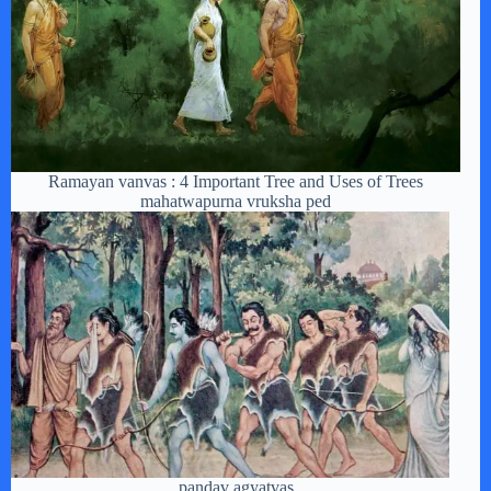
Ramayan vanvas : 4 Important Tree and Uses of Trees
mahatwapurna vruksha ped
pandav agyatvas