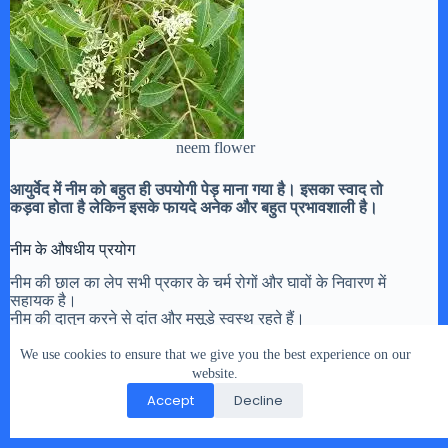
neem flower
आयुर्वेद में नीम को बहुत ही उपयोगी पेड़ माना गया है। इसका स्वाद तो
कड़वा होता है लेकिन इसके फायदे अनेक और बहुत प्रभावशाली है।
नीम के औषधीय प्रयोग
नीम की छाल का लेप सभी प्रकार के चर्म रोगों और घावों के निवारण में
सहायक है।
नीम की दातुन करने से दांत और मसूड़े स्वस्थ रहते हैं।
नीम की पत्तियां चबाने से रक्त शोधन होता है और त्वचा विकार रहित और
कांतिवान होती है
We use cookies to ensure that we give you the best experience on our
ये खासतौर से चेचक के उपचार में सहायक है और उसके विषाणु को फैलने न
website.
देने में सहायक है।
Accept
Decline
नीम की पत्तियों के रस और शहद को २:१ के अनुपात में पीने से पीलिया में
फायदा होता है