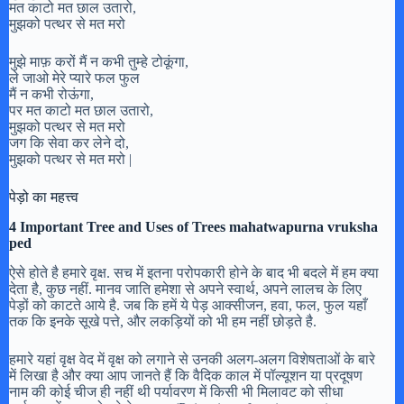
मत काटो मत छाल उतारो,
मुझको पत्थर से मत मरो
मुझे माफ़ करों मैं न कभी तुम्हे टोकूंगा,
ले जाओ मेरे प्यारे फल फुल
मैं न कभी रोऊंगा,
पर मत काटो मत छाल उतारो,
मुझको पत्थर से मत मरो
जग कि सेवा कर लेने दो,
मुझको पत्थर से मत मरो |
पेड़ो का महत्त्व
4 Important Tree and Uses of Trees mahatwapurna vruksha
ped
ऐसे होते है हमारे वृक्ष. सच में इतना परोपकारी होने के बाद भी बदले में हम क्या
देता है, कुछ नहीं. मानव जाति हमेशा से अपने स्वार्थ, अपने लालच के लिए
पेड़ों को काटते आये है. जब कि हमें ये पेड़ आक्सीजन, हवा, फल, फुल यहाँ
तक कि इनके सूखे पत्ते, और लकड़ियों को भी हम नहीं छोड़ते है.
हमारे यहां वृक्ष वेद में वृक्ष को लगाने से उनकी अलग-अलग विशेषताओं के बारे
में लिखा है और क्या आप जानते हैं कि वैदिक काल में पॉल्यूशन या प्रदूषण
नाम की कोई चीज ही नहीं थी पर्यावरण में किसी भी मिलावट को सीधा