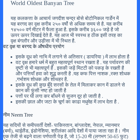
World Oldest Banyan Tree
यह कलकत्ता के आचार्य जगदीश चन्द्र बोसे बोटोनिकल गार्डेन में
यह बरगद का वृक्ष करीब २५० वर्षो से अधिक समय से है. यह करीब
१४५०० वर्ग मीटर में फैला हुआ है. इसके करीब ३६०० जड़े है जो
ऊपर ऊपर दिखाई देते है. यह आज भी स्वस्थ ह ठीक इसी तरह का
वृक्ष बंगलौर और उड़ीसा में भी स्थित है.
वट वृक्ष या बरगद के औषधीय प्रयोग
इसके दूध को नाभि में लगाने से अतिसार ( डायरिया ) में लाभ होता है
वट वृक्ष हमारे धर्म में बहुत महत्वपूर्ण स्थान रखता है . यह पर्यावरण की
दृष्टी से भी महत्वपूर्ण है . इसकी जड़ें मिटटी को पकड़ के रखती है
और पत्तियाँ हवा को शुद्ध करती है .यह कफ पित्त नाशक ,रक्त शोधक
,गर्भाशय शोधक और शोथहर है.
इसके दूध की कुछ बुँदे सरसों के तेल में मिलाकर कान में डालने से
कान की फुंसी नष्ट हो जाती है
पत्तों पर घी लगा कर बाँधने से सुजन दूर हो जाती है .
इसकी छाल और जटा के चूर्ण का काढा मधुमेह में लाभ देता है .
नीम Neem Tree
यह सदियों से समीपवर्ती देशों- पाकिस्तान, बांग्लादेश, नेपाल, म्यानमार
(बर्मा), थाईलैंड, इंडोनेशिया, श्रीलंका आदि देशों में पाया जाता रहा है। नीम
एक तेजी से बढ़ने वाला पर्णपाती पेड़ है, जो 15-20 मी (लगभग 50-65 फुट)