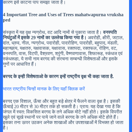
कारण इसे काटना पाप समझा जाता है।
4 Important Tree and Uses of Trees mahatwapurna vruksha
ped
संस्कृत में यह वृक्ष न्यग्रोथ, वट आदि नामों से पुकारा जाता है।
वनस्पति
निघंटुओं में इसके 29 नामों का उल्लेख किया गया है।
अवरोही, क्षीरी, जटाल,
दांत, ध्रुव, नील, न्यग्रोथ, पदारोही, पादरोहिण, पादरोही, बहुपाद, मंडली,
महाच्छाय, यक्षतरु, यक्षवासक, यक्षावास, रक्तपदा, रक्तफल, रोहिण, वट,
वनस्पति, वास, विटपी, वैश्रवण, श्रृंगी, वैष्णवणावास, शिफारूह, स्कंधज एवं
स्कंधरूहा, ये सभी नाम बरगद की संरचना सम्बन्धी विशेषताओं और इसके
गुणों पर आधारित हैं।
बरगद के इन्ही विशेषताओ के कारण इन्हें राष्ट्रीय वृक्ष भी कहा जाता है.
भारत राष्ट्रीय चिन्हों मानक के लिए यहाँ क्लिक करें
बरगद एक विशाल, ऊँचा और बहुत बड़े क्षेत्र में फैलने वाला वृक्ष है। इसकी
ऊँचाई 20 मीटर से 30 मीटर तक हो सकती है। प्राय: यह देखा गया है कि
जंगल में स्वत: विकसित बरगद के तने अधिक मोटे नहीं होते। इसके विपरीत
खुले एवं सूखे स्थानों पर पाये जाने वाले बरगद के तने अधिक मोटे होते हैं।
इसका तना ऊपर उठकर अनेक शाखाओं और उपशाखाओं में विभक्त हो जाता
है।