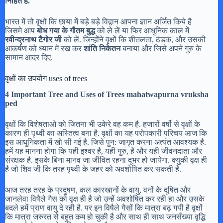
निहित है.
भारत में तो वृक्षों कि छाया में बड़े बड़े विद्वान आपना ज्ञान अर्जित किये है
जिसमे आप
बोध गया के गौतम बुद्ध
को ले लें या फिर आधुनिक काल में
रवीन्द्रनाथ टैगोर जी
को लें. जिन्होंने वृक्षों कि शीतलता, ठंडक, और उसकी
आकर्षण को ध्यान में रख कर
शांति निकेतन
बनाया और जिसे अपने गुरु के
सामान आदर दिए.
वृक्षों का उपयोग uses of trees
4 Important Tree and Uses of Trees mahatwapurna vruksha
ped
वृक्षों कि विशेषताओ को जितना भी उकेरे वह कम है. हजारों वर्षो से वृक्षों के
कारण ही पृथ्वी का अस्तित्व बना है. वृक्षों का यह परोपकारी परिचय आज कि
इस आधुनिकता में खो सी गई है. जिसे पुन: जागृत करना अत्यंत आवश्यक है.
हमें यह मानना होगा कि यही इश्वर है, यही गुरु, है और यही जीवनदाता और
संरक्षक है. इसके बिना मानव जा जीवित रहना दूभर हो जायेगा. क्युकी वृक्ष ही
है जो शिव जी कि तरह पृथ्वी के जहर को अवशोषित कर सकती है.
आज तरह तरह के प्रदुषण, कल कारखानों के वायु, वनों के दूषित और
जानलेवा विषैले गैस को वृक्ष ही है जो उन्हें अवशोषित कर रही हा और उसके
बदले हमें प्राण वायु दे रही है. पर इन विषैले गैसों कि मात्रा बढ़ गयी है वृक्षों
कि मात्रा जरुरत से बहुत कम हो चुकी है और साथ ही साथ जनसँख्या वृद्धि