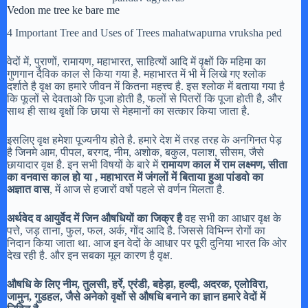
Vedon me tree ke bare me
4 Important Tree and Uses of Trees mahatwapurna vruksha ped
वेदों में, पुराणों, रामायण, महाभारत, साहित्यों आदि में वृक्षों कि महिमा का
गुणगान दैविक काल से किया गया है. महाभारत में भी में लिखे गए श्लोक
दर्शाते है वृक्ष का हमारे जीवन में कितना महत्त्व है. इस श्लोक में बताया गया है
कि फूलों से देवताओ कि पूजा होती है, फलों से पितरों कि पूजा होती है, और
साथ ही साथ वृक्षों कि छाया से मेहमानों का सत्कार किया जाता है.
इसलिए वृक्ष हमेशा पूज्यनीय होते है. हमारे देश में तरह तरह के अनगिनत पेड़
है जिनमे आम, पीपल, बरगद, नीम, अशोक, बकुल, पलाश, सीसम, जैसे
छायादार वृक्ष है. इन सभी विषयों के बारे में
रामायण काल में राम लक्ष्मण, सीता
का वनवास काल हो या , महाभारत में जंगलों में बिताया हुआ पांडवो का
अज्ञात वास
, में आज से हजारों वर्षो पहले से वर्णन मिलता है.
अर्थवेद व आयुर्वेद में जिन औषधियों का जिक्र है
वह सभी का आधार वृक्ष के
पत्ते, जड़ ताना, फुल, फल, अर्क, गोंद आदि है. जिससे विभिन्न रोगों का
निदान किया जाता था. आज इन वेदों के आधार पर पूरी दुनिया भारत कि ओर
देख रही है. और इन सबका मूल कारण है वृक्ष.
औषधि के लिए नीम, तुलसी, हर्रे, एरंडी, बहेड़ा, हल्दी, अदरक, एलोविरा,
जामुन, गुडहल, जैसे अनेको वृक्षों से औषधि बनाने का ज्ञान हमारे वेदों में