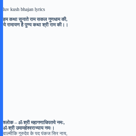
luv kush bhajan lyrics
हम कथा सुनाते राम सकल गुणधाम की,
ये रामायण है पुण्य कथा श्री राम की।।
श्लोक – ॐ श्री महागणाधिपतये नमः,
ॐ श्री उमामहेश्वराभ्याय नमः।
वाल्मीकि गुरुदेव के पद पंकज सिर नाय,