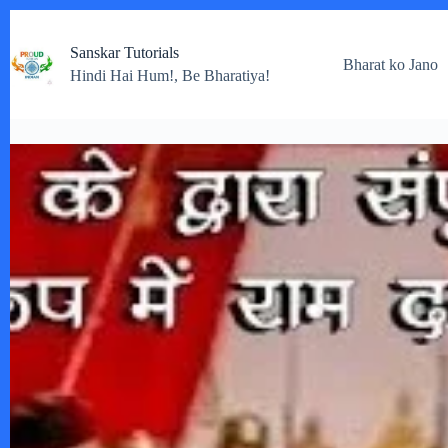
Skip
to
Sanskar Tutorials
content
Bharat ko Jano
Hindi Hai Hum!, Be Bharatiya!