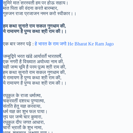
सुमिरे मात सरस्वती हम पर होऊ सहाय।
मात पिता की वंदना करते बारम्बार,
गुरुजन राजा प्रजाजन नमन करो स्वीकार।।
हम कथा सुनाते राम सकल गुणधाम की,
ये रामायण है पुण्य कथा श्री राम की।।
एक बार जरुर पढ़े :
हे भारत के राम जगो He Bharat Ke Ram Jago
जम्बुद्विपे भरत खंडे आर्यावर्ते भारतवर्षे,
एक नगरी है विख्यात अयोध्या नाम की,
यही जन्म भूमि है परम पूज्य श्री राम की,
हम कथा सुनाते राम सकल गुणधाम की,
ये रामायण है पुण्य कथा श्री राम की,
ये रामायण है पुण्य कथा श्री राम की।।
रघुकुल के राजा धर्मात्मा,
चक्रवर्ती दशरथ पुण्यात्मा,
संतति हेतु यज्ञ करवाया,
धर्म यज्ञ का शुभ फल पाया।
नृप घर जन्मे चार कुमारा,
रघुकुल दीप जगत आधारा,
चारों भ्रातों के शुभ नामा,
भरत, शत्रुघ्न, लक्ष्मण रामा।।