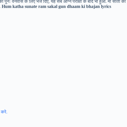
को पुनः वनवास के लिए भेज दिए, यह सब अग्नि परीक्षा के बाद भी हुआ. माँ सीता को
ा.
Hum katha sunate ram sakal gun dhaam ki bhajan lyrics
 करे.