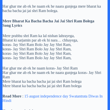
Har ghar me ab ek he naam ek he naara gunjega mere bharat ka
bacha bacha jai jai shri Ram bolega.
Mere Bharat Ka Bacha Bacha Jai Jai Shri Ram Bolega
Song Lyrics
Mere prabhu shri Ram ka lal nishan lahrayega,
Bharat ki sarjamin par ab ek hi nara… chhayega,
koras- Jay Shri Ram Bolo Jay Jay Shri Ram,
koras- Jay Shri Ram Bolo Jay Jay Shri Ram,
koras- Jay Shri Ram Bolo Jay Jay Shri Ram,
koras- Jay Shri Ram Bolo Jay Jay Shri Ram,
Har ghar me ab ek he naam koras- Jay Shri Ram
Har ghar me ab ek he naam ek he naara gunjega koras- Jay Shri
Ram
Mere bharat ka bacha bacha jai jai shri Ram bolega
Mere bharat ka bacha bacha jai jai shri Ram bolega
Read More
:
15 august independence day Swatantrata Diwas In
Hindi