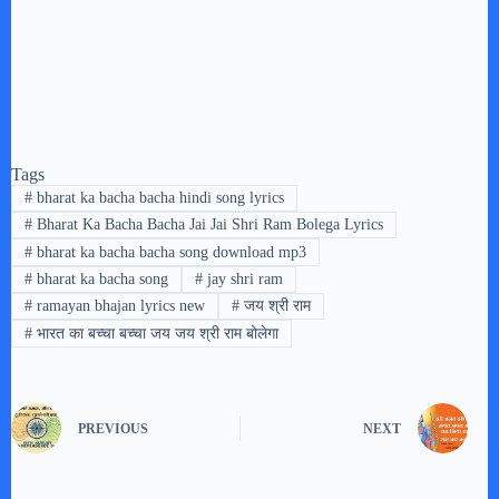
Tags
#
bharat ka bacha bacha hindi song lyrics
#
Bharat Ka Bacha Bacha Jai Jai Shri Ram Bolega Lyrics
#
bharat ka bacha bacha song download mp3
#
bharat ka bacha song
#
jay shri ram
#
ramayan bhajan lyrics new
#
जय श्री राम
#
भारत का बच्चा बच्चा जय जय श्री राम बोलेगा
PREVIOUS
NEXT