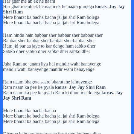
Har ghar me ab ek he naam
Har ghar me ab ek he naam ek he naara gunjega
koras- Jay Jay
Shri Ram
Mere bharat ka bacha bacha jai jai shri Ram bolega
Mere bharat ka bacha bacha jai jai shri Ram bolega
Ham hindu hain babbar sher babbar sher babbar sher
Babbar sher babbar sher babbar sher babbar sher
Ham jid par aa jaye to kar denge ham sabko dher
Sabko dher sabko dher sabko dher sabko dher
Jaha Ram ne janam liya hai mandir wahi banayenge
mandir wahi banayenge mandir wahi banayenge
Ram naam bhagwa saare bharat me lahrayenge
Ram naam ka pee ke pyala
koras- Jay Jay Shri Ram
Ram naam ka pee ke pyala Ram ki dhun me dolega
koras- Jay
Jay Shri Ram
Mere bharat ka bacha bacha
Mere bharat ka bacha bacha jai jai shri Ram bolega
Mere bharat ka bacha bacha jai jai shri Ram bolega
Dhanya hain wo wanar sena jisne setu ko bana diya