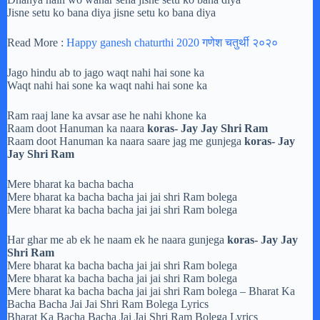
Jisne setu ko bana diya jisne setu ko bana diya
Read More :
Happy ganesh chaturthi 2020 गणेश चतुर्थी २०२०
Jago hindu ab to jago waqt nahi hai sone ka
Waqt nahi hai sone ka waqt nahi hai sone ka
Ram raaj lane ka avsar ase he nahi khone ka
Raam doot Hanuman ka naara
koras- Jay Jay Shri Ram
Raam doot Hanuman ka naara saare jag me gunjega
koras- Jay
Jay Shri Ram
Mere bharat ka bacha bacha
Mere bharat ka bacha bacha jai jai shri Ram bolega
Mere bharat ka bacha bacha jai jai shri Ram bolega
Har ghar me ab ek he naam ek he naara gunjega
koras- Jay Jay
Shri Ram
Mere bharat ka bacha bacha jai jai shri Ram bolega
Mere bharat ka bacha bacha jai jai shri Ram bolega
Mere bharat ka bacha bacha jai jai shri Ram bolega – Bharat Ka
Bacha Bacha Jai Jai Shri Ram Bolega Lyrics
Bharat Ka Bacha Bacha Jai Jai Shri Ram Bolega Lyrics