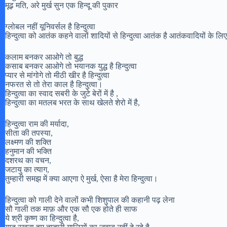
मूढ़ मति, अरे मुर्ख सुन एक हिन्दू की पुकार
ग्लोबल नहीं यूनिवर्सल है हिन्दुत्वा
हिन्दुत्वा को आतंक कहने वालों शादियों से हिन्दुत्वा आतंक है आतंकवादियों के
कलाम बनकर आओगे तो बुद्ध
कसाब बनकर आओगे तो भयानक युद्ध है हिन्दुत्वा
प्यार से मांगोगे तो मीठी खीर है हिन्दुत्वा
नफरत से तो तेरा काल है हिन्दुत्वा।
हिन्दुत्वा का स्वाद सबरी के जुटे बेरों में है ,
हिन्दुत्वा का मतलब भरत के साथ खेलते शेरो में है,
हिन्दुत्वा राम की मर्यादा,
सीता की तपस्या,
लक्ष्मण की शक्ति
हनुमान की भक्ति
दशरथ का वचन,
जटायु का त्याग,
तुम्हारी समझ में क्या आएगा ऐ मुर्ख, ऐसा है मेरा हिन्दुत्वा।
हिन्दुत्वा को गाली देने वालों कभी शिशुपाल की कहानी पढ़ लेना
सौ गाली तक माफ़ और एक सौ एक होते ही साफ
ये श्री कृष्ण का हिन्दुत्वा है,