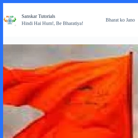
Skip
to
Sanskar Tutorials
content
Bharat ko Jano
Hindi Hai Hum!, Be Bharatiya!