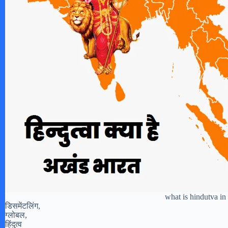
what is hindutva i
डिसमेंटलिंग,
ग्लोबल,
हिंदुत्व