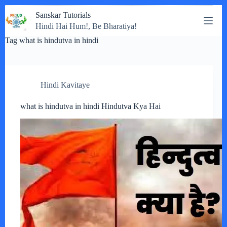
Skip
Sanskar Tutorials
to
Hindi Hai Hum!, Be Bharatiya!
content
Tag
what is hindutva in hindi
Hindi Kavitaye
what is hindutva in hindi Hindutva Kya Hai