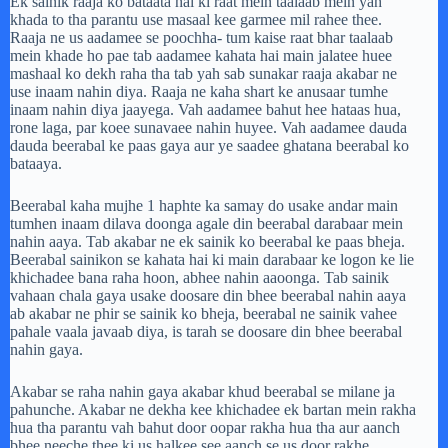
Ek sainik raaja ko bataata hai ki raat mein taalaab mein yah
khada to tha parantu use masaal kee garmee mil rahee thee.
Raaja ne us aadamee se poochha- tum kaise raat bhar taalaab
mein khade ho pae tab aadamee kahata hai main jalatee huee
mashaal ko dekh raha tha tab yah sab sunakar raaja akabar ne
use inaam nahin diya. Raaja ne kaha shart ke anusaar tumhe
inaam nahin diya jaayega. Vah aadamee bahut hee hataas hua,
rone laga, par koee sunavaee nahin huyee. Vah aadamee dauda
dauda beerabal ke paas gaya aur ye saadee ghatana beerabal ko
bataaya.
Beerabal kaha mujhe 1 haphte ka samay do usake andar main
tumhen inaam dilava doonga agale din beerabal darabaar mein
nahin aaya. Tab akabar ne ek sainik ko beerabal ke paas bheja.
Beerabal sainikon se kahata hai ki main darabaar ke logon ke lie
khichadee bana raha hoon, abhee nahin aaoonga. Tab sainik
vahaan chala gaya usake doosare din bhee beerabal nahin aaya
ab akabar ne phir se sainik ko bheja, beerabal ne sainik vahee
pahale vaala javaab diya, is tarah se doosare din bhee beerabal
nahin gaya.
Akabar se raha nahin gaya akabar khud beerabal se milane ja
pahunche. Akabar ne dekha kee khichadee ek bartan mein rakha
hua tha parantu vah bahut door oopar rakha hua tha aur aanch
bhee neeche thee ki us halkee see aanch se us door rakhe