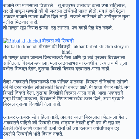
राजाने त्या माणसाला विचारले – तू रात्रभर तलावात कसा उभा राहिलास,
तर तो माणूस म्हणतो की मी जळत्या टॉर्चकडे पाहत होतो, मग हे सर्व ऐकून
अकबर राजाने त्याला बक्षीस दिले नाही. राजाने सांगितले की अटीनुसार तुला
बक्षीस मिळणार नाही.
तो माणूस खूप निराश झाला, रडू लागला, पण काही ऐकू येत नव्हते.
Birbal ki khichdi बीरबल की खिचड़ी | akbar birbal khichdi story in
hindi
तो माणूस धावत जाऊन बिरबलाकडे गेला आणि हा सर्व प्रकार बिरबलाला
सांगितला. बिरबल म्हणाला, मला आठवडाभराचा अवधी द्या, त्यातच मी तुला
बक्षीस मिळवून देईन, दुसऱ्या दिवशी बिरबल दरबारात आला नाही.
तेव्हा अकबराने बिरबलाकडे एक सैनिक पाठवला. बिरबल सैनिकांना सांगतो
की मी दरबारातील लोकांसाठी खिचडी बनवत आहे, मी आता येणार नाही. मग
शिपाई तिकडे गेला, दुसऱ्या दिवशीही बिरबल आला नाही, आता अकबराने
पुन्हा शिपाई पाठवला, बिरबलाने शिपायासारखेच उत्तर दिले, अशा प्रकारे
बिरबल दुसऱ्या दिवशीही गेला नाही.
अकबर अकबराकडे राहिला नाही, अकबर स्वतः बिरबलाला भेटायला गेला.
अकबराने पाहिले की खिचडी एका भांड्यात ठेवली होती पण ती खूप वर
ठेवली होती आणि ज्वालाही कमी होती की त्या हलक्या ज्योतीपासून दूर
ठेवलेले खिचडीचे भांडे दिसत नव्हते.