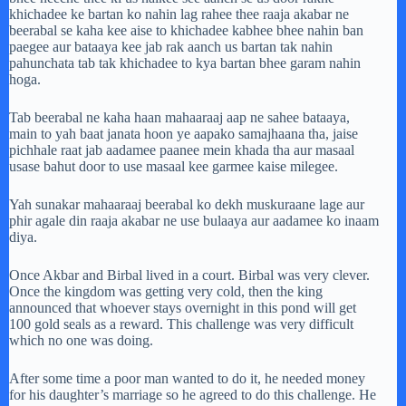
khichadee ke bartan ko nahin lag rahee thee raaja akabar ne
beerabal se kaha kee aise to khichadee kabhee bhee nahin ban
paegee aur bataaya kee jab rak aanch us bartan tak nahin
pahunchata tab tak khichadee to kya bartan bhee garam nahin
hoga.
Tab beerabal ne kaha haan mahaaraaj aap ne sahee bataaya,
main to yah baat janata hoon ye aapako samajhaana tha, jaise
pichhale raat jab aadamee paanee mein khada tha aur masaal
usase bahut door to use masaal kee garmee kaise milegee.
Yah sunakar mahaaraaj beerabal ko dekh muskuraane lage aur
phir agale din raaja akabar ne use bulaaya aur aadamee ko inaam
diya.
Once Akbar and Birbal lived in a court. Birbal was very clever.
Once the kingdom was getting very cold, then the king
announced that whoever stays overnight in this pond will get
100 gold seals as a reward. This challenge was very difficult
which no one was doing.
After some time a poor man wanted to do it, he needed money
for his daughter’s marriage so he agreed to do this challenge. He