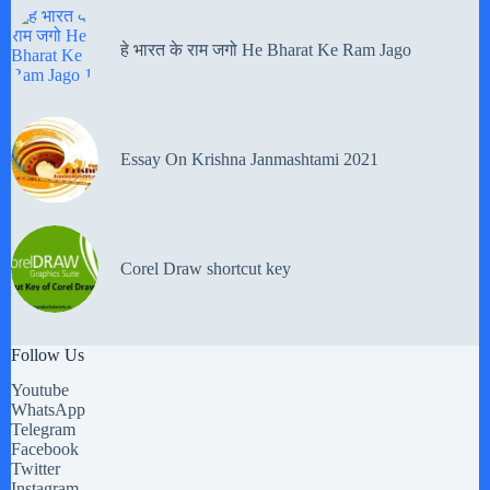
हे भारत के राम जगो He Bharat Ke Ram Jago
Essay On Krishna Janmashtami 2021
Corel Draw shortcut key
Follow Us
Youtube
WhatsApp
Telegram
Facebook
Twitter
Instagram