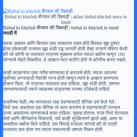
Birbal ki khichdi बीरबल की खिचड़ी | akbar birbal khichdi story in
hindi
Birbal ki khichdi बीरबल की खिचड़ी | birbal ki khichdi in hindi
मराठी में
एकदा अकबर आणि बिरबल एका दरबारात राहत होते.बिरबल खूप हुशार
होता.एकेकाळी राज्यात खूप थंडी पडू लागली होती तेव्हा राजाने घोषणा केली
की जो कोणी या तलावात रात्रभर मुक्काम करेल त्याला बक्षीस म्हणून 100
सोन्याचे मोहरे मिळतील. हे आव्हान फार कठीण होते जे कोणीच करत नव्हते.
काही काळानंतर एका गरीब माणसाला हे करायचे होते, त्याला आपल्या
मुलीच्या लग्नासाठी पैशांची गरज होती म्हणून त्याने हे आव्हान करण्यास
होकार दिला. तो रात्रभर तलावात उभा राहिला, खूप थंडी होती, उष्णता
जाणवण्यासाठी त्याने जवळच्या वाड्याच्या वरच्या टॉर्चकडे पाहिले.
रात्रीच्या वेळी, त्या माणसावर लक्ष ठेवण्यासाठी सैनिक उभे केले गेले.
तिथे उभा असलेला एक सैनिक तो काय करतोय हे पाहण्यासाठी पाण्यात
उभ्या असलेल्या माणसाकडे बघत राहिला. सुबाह होताच, राजा तिथे भेटायला
येतो आणि सैनिकांना विचारतो, सर्व काही सुरक्षितपणे झाले आहे, आता या
व्यक्तीला बक्षीस दिले पाहिजे. एक शिपाई राजाला सांगतो की तो रात्री
तलावात उभा होता पण त्याला मसाल्याची उष्णता मिळत होती.