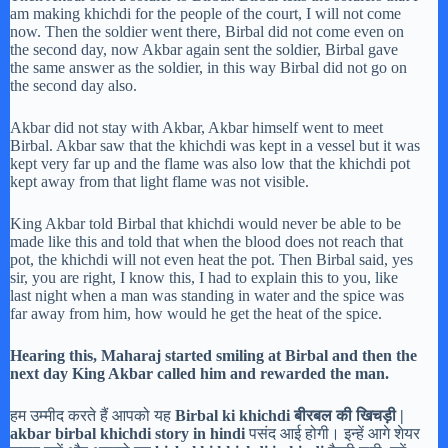
am making khichdi for the people of the court, I will not come
now. Then the soldier went there, Birbal did not come even on
the second day, now Akbar again sent the soldier, Birbal gave
the same answer as the soldier, in this way Birbal did not go on
the second day also.
Akbar did not stay with Akbar, Akbar himself went to meet
Birbal. Akbar saw that the khichdi was kept in a vessel but it was
kept very far up and the flame was also low that the khichdi pot
kept away from that light flame was not visible.
King Akbar told Birbal that khichdi would never be able to be
made like this and told that when the blood does not reach that
pot, the khichdi will not even heat the pot. Then Birbal said, yes
sir, you are right, I know this, I had to explain this to you, like
last night when a man was standing in water and the spice was
far away from him, how would he get the heat of the spice.
Hearing this, Maharaj started smiling at Birbal and then the
next day King Akbar called him and rewarded the man.
हम उम्मीद करते हैं आपको यह
Birbal ki khichdi बीरबल की खिचड़ी |
akbar birbal khichdi story in hindi
पसंद आई होगी। इन्हें आगे शेयर