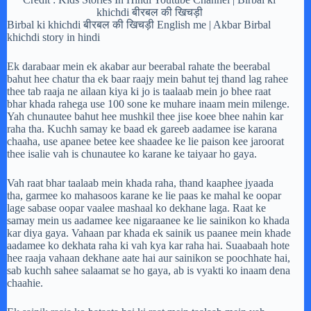
khichdi बीरबल की खिचड़ी
Birbal ki khichdi बीरबल की खिचड़ी English me | Akbar Birbal
khichdi story in hindi
Ek darabaar mein ek akabar aur beerabal rahate the beerabal
bahut hee chatur tha ek baar raajy mein bahut tej thand lag rahee
thee tab raaja ne ailaan kiya ki jo is taalaab mein jo bhee raat
bhar khada rahega use 100 sone ke muhare inaam mein milenge.
Yah chunautee bahut hee mushkil thee jise koee bhee nahin kar
raha tha. Kuchh samay ke baad ek gareeb aadamee ise karana
chaaha, use apanee betee kee shaadee ke lie paison kee jaroorat
thee isalie vah is chunautee ko karane ke taiyaar ho gaya.
Vah raat bhar taalaab mein khada raha, thand kaaphee jyaada
tha, garmee ko mahasoos karane ke lie paas ke mahal ke oopar
lage sabase oopar vaalee mashaal ko dekhane laga. Raat ke
samay mein us aadamee kee nigaraanee ke lie sainikon ko khada
kar diya gaya. Vahaan par khada ek sainik us paanee mein khade
aadamee ko dekhata raha ki vah kya kar raha hai. Suaabaah hote
hee raaja vahaan dekhane aate hai aur sainikon se poochhate hai,
sab kuchh sahee salaamat se ho gaya, ab is vyakti ko inaam dena
chaahie.