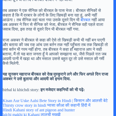
तब अकबर ने एक सैनिक को बीरबल के पास भेजा। बीरबल सैनिकों से
कहता है कि मैं दरबार के लोगों के लिए खिचड़ी बना रहा हूं, अभी नहीं
आऊंगा। तब सैनिक वहां चला गया उसके दूसरे दिन भी
बीरबल
नहीं आया
अब अकबर ने फिर से सैनिक को भेजा, बीरबल ने सैनिक वही पहले वाला
जवाब दिया, इस तरह से दूसरे दिन भी बीरबल नहीं गया.
राजा अकबर ने बीरबल से कहा की ऐसे तो खिचड़ी कभी भी नहीं बन पाएगी
और बताया की जब रक् आंच उस बर्तन तक नहीं पहुँचता तब तक खिचड़ी तो
क्या बर्तन भी गरम नहीं होगा. तब बीरबल ने कहा हाँ महाराज आप ने सही
बताया, मैं तो यह बात जनता हूँ ये आपको समझाना था, जैसे पिछले रात जब
आदमी पानी में खड़ा था और मसाल उससे बहुत दूर तो उसे मसाल की गर्मी
कैसे मिलेगी.
यह सुनकर महाराज बीरबल को देख मुस्कुराने लगे और फिर अगले दिन राजा
अकबर ने उसे बुलाया और आदमी को इनाम दिया.
birbal ki khichdi story:
इन मजेदार कहनियों को भी पढ़े:
Kisan Aur Uske Aalsi Bete Story in Hindi | किसान और आलसी बेटे
Thirsty crow story in hindi प्यासा कौआ की कहानी हिंदी में
Hindi Kahani story of ant pigeon and hunter
lalchi makhi ki Kahani लालची मख्खी