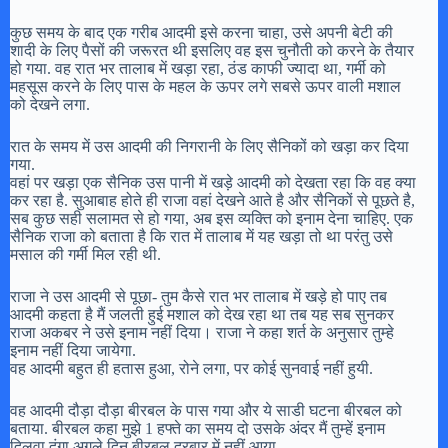
कुछ समय के बाद एक गरीब आदमी इसे करना चाहा, उसे अपनी बेटी की
शादी के लिए पैसों की जरूरत थी इसलिए वह इस चुनौती को करने के तैयार
हो गया. वह रात भर तालाब में खड़ा रहा, ठंड काफी ज्यादा था, गर्मी को
महसूस करने के लिए पास के महल के ऊपर लगे सबसे ऊपर वाली मशाल
को देखने लगा.
रात के समय में उस आदमी की निगरानी के लिए सैनिकों को खड़ा कर दिया
गया.
वहां पर खड़ा एक सैनिक उस पानी में खड़े आदमी को देखता रहा कि वह क्या
कर रहा है. सुआबाह होते ही राजा वहां देखने आते है और सैनिकों से पूछते है,
सब कुछ सही सलामत से हो गया, अब इस व्यक्ति को इनाम देना चाहिए. एक
सैनिक राजा को बताता है कि रात में तालाब में यह खड़ा तो था परंतु उसे
मसाल की गर्मी मिल रही थी.
राजा ने उस आदमी से पूछा- तुम कैसे रात भर तालाब में खड़े हो पाए तब
आदमी कहता है मैं जलती हुई मशाल को देख रहा था तब यह सब सुनकर
राजा अकबर ने उसे इनाम नहीं दिया। राजा ने कहा शर्त के अनुसार तुम्हे
इनाम नहीं दिया जायेगा.
वह आदमी बहुत ही हतास हुआ, रोने लगा, पर कोई सुनवाई नहीं हुयी.
वह आदमी दौड़ा दौड़ा बीरबल के पास गया और ये साडी घटना बीरबल को
बताया. बीरबल कहा मुझे 1 हफ्ते का समय दो उसके अंदर मैं तुम्हें इनाम
दिलवा दूंगा अगले दिन बीरबल दरबार में नहीं आया.