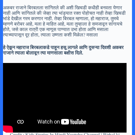
अकबर राजाने बिरबलला सांगितले की अशी खिचडी कधीही बनवता येणार
नाही आणि सांगितले की जेव्हा त्या भांड्यात रक्त पोहोचत नाही तेव्हा खिचडी
भांडे देखील गरम करणार नाही. तेव्हा बिरबल म्हणाला, हो महाराज, तुमचे
म्हणणे बरोबर आहे, मला हे माहित आहे, मला तुम्हाला हे समजावून सांगायचे
होते, जसे काल रात्री एक माणूस पाण्यात उभा होता आणि मसाला
त्याच्यापासून दूर होता, त्याला उष्णता कशी मिळेल? मसाला
हे ऐकून महाराज बिरबलाकडे पाहून हसू लागले आणि दुसऱ्या दिवशी अकबर
राजाने त्याला बोलावून त्या माणसाला बक्षीस दिले.
Credit : Kids Stories In Hindi Youtube Channel | Birbal ki