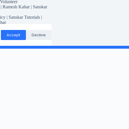
 Volunteer
 | Ramesh Kahar | Sanskar
icy | Sanskar Tutorials |
har
for Sanskar Tutorials
Responsibility
Accept
Decline
.
Conditions