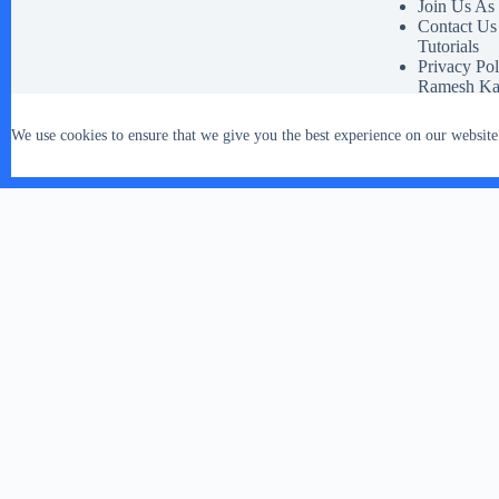
Join Us As
Contact Us
Tutorials
Privacy Pol
Ramesh Ka
Disclaimer 
Our Social 
We use cookies to ensure that we give you the best experience on our website
Terms And 
Copyright © 2026 - WordPress Theme by
CreativeThemes