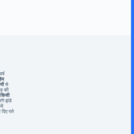
र्ष
िम
यों
से
यह की
 किसी
ंगे झंडे
से
 दिए पते