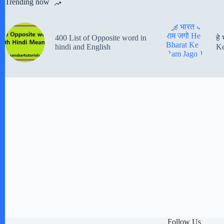
Trending now
400 List of Opposite word in
हे
hindi and English
Ke
Follow Us