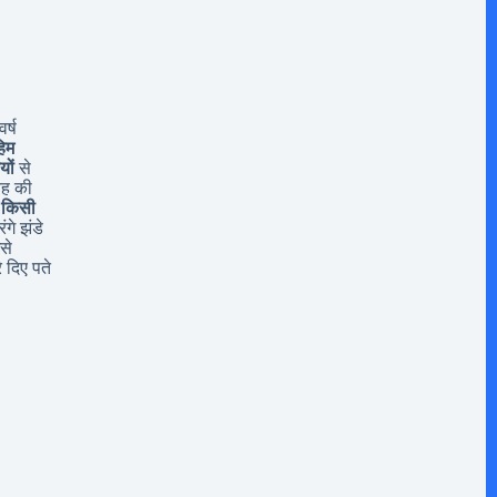
र्ष
िम
यों
से
यह की
 किसी
ंगे झंडे
से
 दिए पते