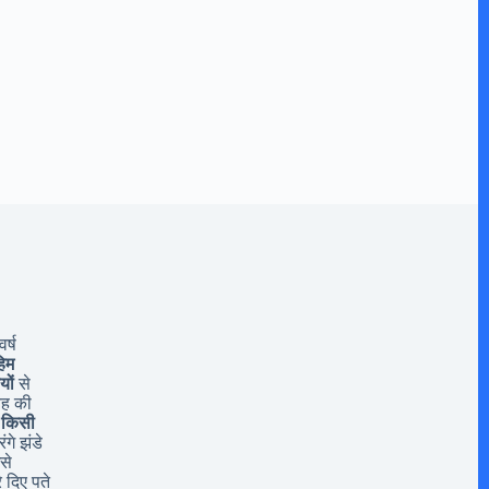
र्ष
िम
यों
से
यह की
 किसी
ंगे झंडे
से
 दिए पते