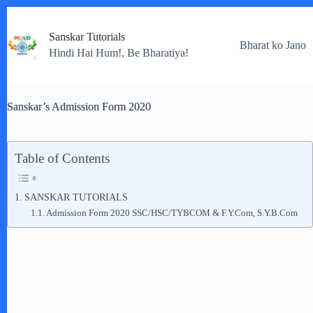
Skip
to
Sanskar Tutorials
content
Bharat ko Jano
Hindi Hai Hum!, Be Bharatiya!
Sanskar’s Admission Form 2020
Table of Contents
SANSKAR TUTORIALS
Admission Form 2020 SSC/HSC/TYBCOM & F.Y.Com, S.Y.B.Com