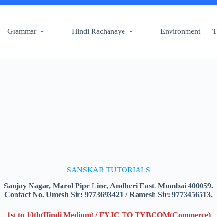
Grammar
Hindi Rachanaye
Environment
T
SANSKAR TUTORIALS
Sanjay Nagar, Marol Pipe Line, Andheri East, Mumbai 400059.
Contact No. Umesh Sir: 9773693421 / Ramesh Sir: 9773456513.
1st to 10th(Hindi Medium) / FYJC TO TYBCOM(Commerce)