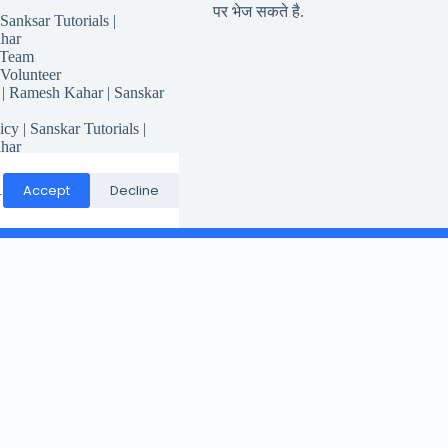
पर भेज सकते है.
Sanksar Tutorials |
har
 Team
 Volunteer
 | Ramesh Kahar | Sanskar
icy | Sanskar Tutorials |
har
for Sanskar Tutorials
Responsibility
Accept
Decline
.
Conditions