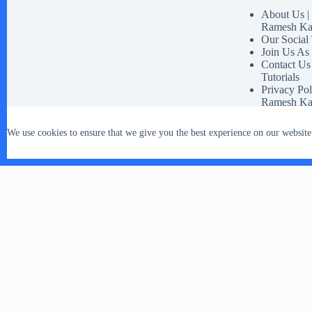
About Us | 
Ramesh Ka
Our Social
Join Us As
Contact Us
Tutorials
Privacy Pol
Ramesh Ka
Disclaimer 
Our Social 
We use cookies to ensure that we give you the best experience on our website
Terms And 
Copyright © 2026 - WordPress Theme by
CreativeThemes