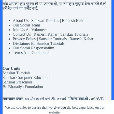
यदि आपको कुछ पूछना हो या जानना हो, या हमें कुछ सुझाव देना चाहते है तो
हमें मेल करें या कमेंट करें.
About Us | Sanksar Tutorials | Ramesh Kahar
Our Social Team
Join Us As Volunteer
Contact Us | Ramesh Kahar | Sanskar Tutorials
Privacy Policy | Sanskar Tutorials | Ramesh Kahar
Disclaimer for Sanskar Tutorials
Our Social Responsibility
Terms And Conditions
Our Units
Sanskar Tutorials
Sanskar Computer Education
Sanskar Preschool
Be Bharatiya Foundation
नमस्कार यूजर
, हम और हमारी पूरी टीम हर वर्ष
"तिरंगा बचाओ - #
SAVE
Tiranga
" मोहिम चलते है,
अब तक हमने करीब
20,133 झंडियों
से अधिक
We use cookies to ensure that we give you the best experience on our
तिरंगे झंडे इकट्टा किये है. मतलब यह की यदि आपको
१५ अगस्त और २६
जनवरी या किसी भी राष्ट्रिय त्यौहार
website.
में इस्तेमाल होने वाले तिरंगे झंडे रास्ते