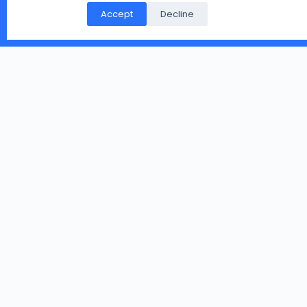
पर गिरे मिले, या आप के पास हो पर उसे संभालकर नहीं रख नहीं सकते तो
Accept
Decline
आप हमारे दिए पते पर भेज सकते है.
Copyright © 2026 - WordPress Theme by
CreativeThemes