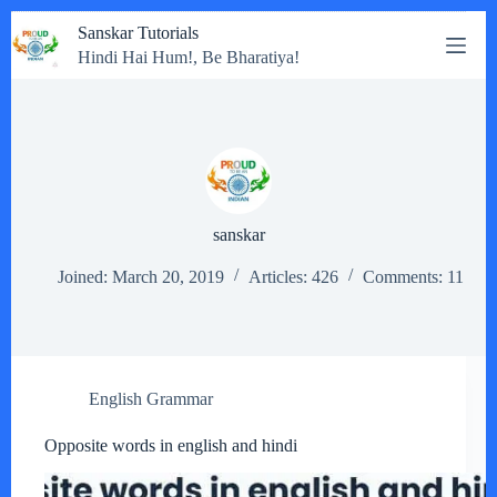
Skip
Sanskar Tutorials
to
Hindi Hai Hum!, Be Bharatiya!
content
sanskar
Joined: March 20, 2019
Articles: 426
Comments: 11
English Grammar
Opposite words in english and hindi