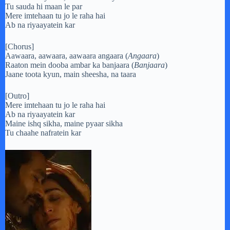
Tu sauda hi maan le par
Mere imtehaan tu jo le raha hai
Ab na riyaayatein kar
[Chorus]
Aawaara, aawaara, aawaara angaara (
Angaara
)
Raaton mein dooba ambar ka banjaara (
Banjaara
)
Jaane toota kyun, main sheesha, na taara
[Outro]
Mere imtehaan tu jo le raha hai
Ab na riyaayatein kar
Maine ishq sikha, maine pyaar sikha
Tu chaahe nafratein kar