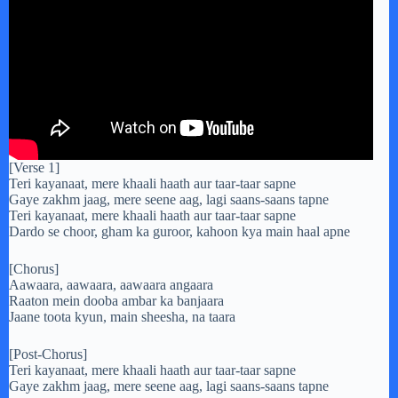
[Verse 1]
Teri kayanaat, mere khaali haath aur taar-taar sapne
Gaye zakhm jaag, mere seene aag, lagi saans-saans tapne
Teri kayanaat, mere khaali haath aur taar-taar sapne
Dardo se choor, gham ka guroor, kahoon kya main haal apne
[Chorus]
Aawaara, aawaara, aawaara angaara
Raaton mein dooba ambar ka banjaara
Jaane toota kyun, main sheesha, na taara
[Post-Chorus]
Teri kayanaat, mere khaali haath aur taar-taar sapne
Gaye zakhm jaag, mere seene aag, lagi saans-saans tapne