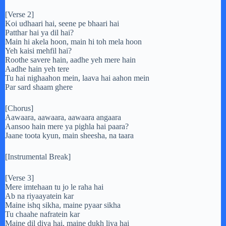
[Verse 2]
Koi udhaari hai, seene pe bhaari hai
Patthar hai ya dil hai?
Main hi akela hoon, main hi toh mela hoon
Yeh kaisi mehfil hai?
Roothe savere hain, aadhe yeh mere hain
Aadhe hain yeh terе
Tu hai nighaahon mein, laava hai aahon mein
Par sard shaam gherе
[Chorus]
Aawaara, aawaara, aawaara angaara
Aansoo hain mere ya pighla hai paara?
Jaane toota kyun, main sheesha, na taara
[Instrumental Break]
[Verse 3]
Mere imtehaan tu jo le raha hai
Ab na riyaayatein kar
Maine ishq sikha, maine pyaar sikha
Tu chaahe nafratein kar
Maine dil diya hai, maine dukh liya hai