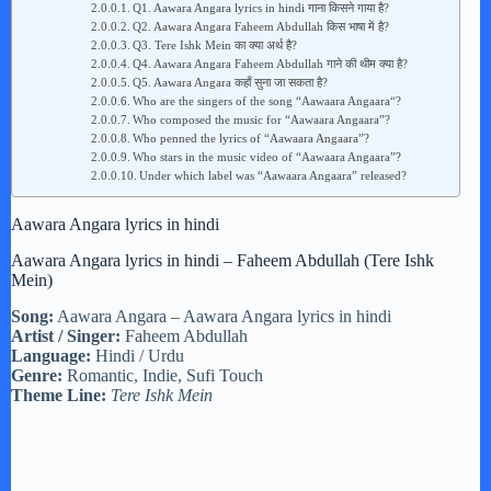
Q1. Aawara Angara lyrics in hindi गाना किसने गाया है?
Q2. Aawara Angara Faheem Abdullah किस भाषा में है?
Q3. Tere Ishk Mein का क्या अर्थ है?
Q4. Aawara Angara Faheem Abdullah गाने की थीम क्या है?
Q5. Aawara Angara कहाँ सुना जा सकता है?
Who are the singers of the song “Aawaara Angaara“?
Who composed the music for “Aawaara Angaara”?
Who penned the lyrics of “Aawaara Angaara”?
Who stars in the music video of “Aawaara Angaara”?
Under which label was “Aawaara Angaara” released?
Aawara Angara lyrics in hindi
Aawara Angara lyrics in hindi – Faheem Abdullah (Tere Ishk
Mein)
Song:
Aawara Angara – Aawara Angara lyrics in hindi
Artist / Singer:
Faheem Abdullah
Language:
Hindi / Urdu
Genre:
Romantic, Indie, Sufi Touch
Theme Line:
Tere Ishk Mein