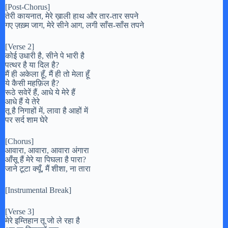
[Post-Chorus]
तेरी कायनात, मेरे ख़ाली हाथ और तार-तार सपने
गए ज़ख़्म जाग, मेरे सीने आग, लगी साँस-साँस तपने
[Verse 2]
कोई उधारी है, सीने पे भारी है
पत्थर है या दिल है?
मैं ही अकेला हूँ, मैं ही तो मेला हूँ
ये कैसी महफ़िल है?
रूठे सवेरें हैं, आधे ये मेरे हैं
आधे हैं ये तेरे
तू है निगाहों में, लावा है आहों में
पर सर्द शाम घेरे
[Chorus]
आवारा, आवारा, आवारा अंगारा
आँसू हैं मेरे या पिघला है पारा?
जाने टूटा क्यूँ, मैं शीशा, ना तारा
[Instrumental Break]
[Verse 3]
मेरे इम्तिहान तू जो ले रहा है