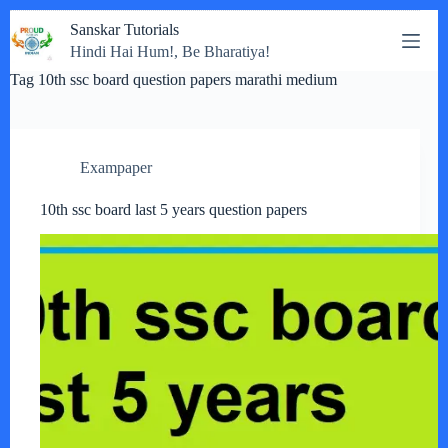
Skip
Sanskar Tutorials
to
Hindi Hai Hum!, Be Bharatiya!
content
Tag
10th ssc board question papers marathi medium
Exampaper
10th ssc board last 5 years question papers