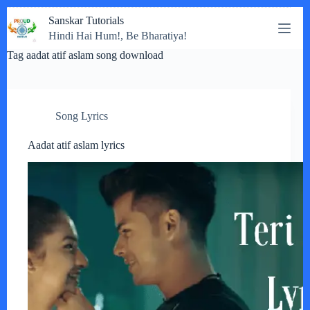
Skip
Sanskar Tutorials
to
Hindi Hai Hum!, Be Bharatiya!
content
Tag
aadat atif aslam song download
Song Lyrics
Aadat atif aslam lyrics