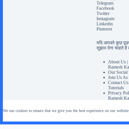
Telegram
Facebook
Twitter
Instagram
Linkedin
Pinterest
यदि आपको कुछ पूछना
सुझाव देना चाहते है त
About Us | 
Ramesh Ka
Our Social
Join Us As
Contact Us
Tutorials
Privacy Pol
Ramesh Ka
Disclaimer 
Our Social 
We use cookies to ensure that we give you the best experience on our website
Terms And 
Copyright © 2026 - WordPress Theme by
CreativeThemes