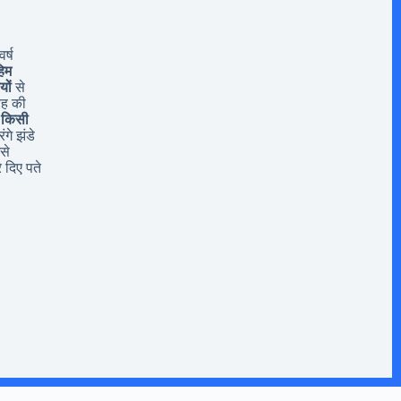
र्ष
िम
यों
से
यह की
 किसी
ंगे झंडे
से
 दिए पते