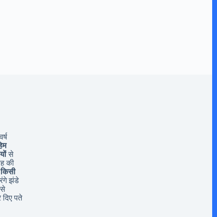
र्ष
िम
यों
से
यह की
 किसी
ंगे झंडे
से
 दिए पते