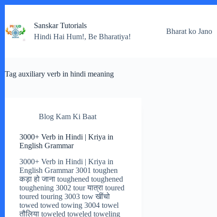
Skip
to
Sanskar Tutorials
content
Bharat ko Jano
Hindi Hai Hum!, Be Bharatiya!
Tag
auxiliary verb in hindi meaning
Blog Kam Ki Baat
3000+ Verb in Hindi | Kriya in
English Grammar
3000+ Verb in Hindi | Kriya in
English Grammar 3001 toughen
कड़ा हो जाना toughened toughened
toughening 3002 tour यात्रा toured
toured touring 3003 tow खींचो
towed towed towing 3004 towel
तौलिया toweled toweled toweling