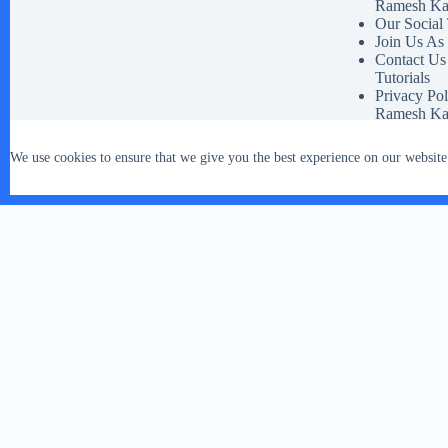
Ramesh Ka
Our Social
Join Us As
Contact Us
Tutorials
Privacy Pol
Ramesh Ka
Disclaimer 
Our Social 
We use cookies to ensure that we give you the best experience on our website
Terms And 
Copyright © 2026 - WordPress Theme by
CreativeThemes