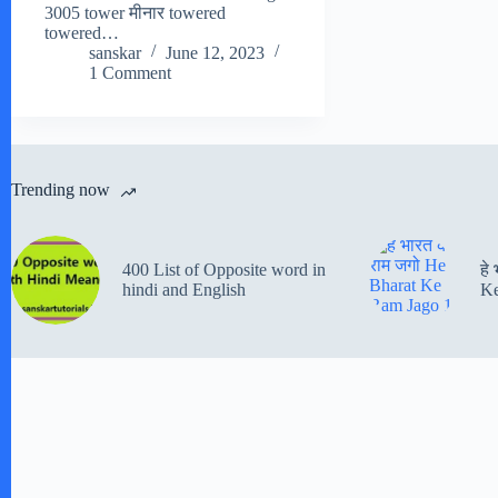
3005 tower मीनार towered
towered…
sanskar
June 12, 2023
1 Comment
Trending now
400 List of Opposite word in
हे
hindi and English
Ke