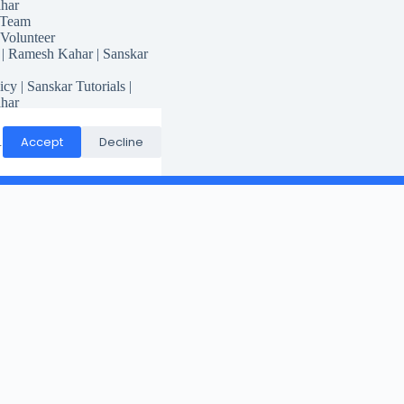
har
 Team
 Volunteer
 | Ramesh Kahar | Sanskar
icy | Sanskar Tutorials |
har
for Sanskar Tutorials
Responsibility
Accept
Decline
.
Conditions