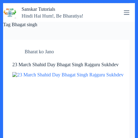
Skip
Sanskar Tutorials
to
Hindi Hai Hum!, Be Bharatiya!
content
Tag
Bhagat singh
Bharat ko Jano
23 March Shahid Day Bhagat Singh Rajguru Sukhdev