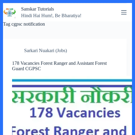
Skip
Sanskar Tutorials
to
Hindi Hai Hum!, Be Bharatiya!
content
Tag
cgpsc notification
Sarkari Nuakari (Jobs)
178 Vacancies Forest Ranger and Assistant Forest
Guard CGPSC