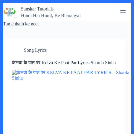
Skip
Sanskar Tutorials
to
Hindi Hai Hum!, Be Bharatiya!
content
Tag
chhath ke geet
Song Lyrics
केलवा के पात पर Kelva Ke Paat Par Lyrics Sharda Sinha