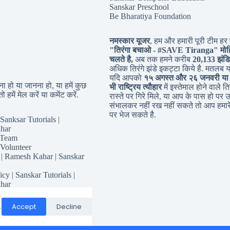
Sanskar Preschool
Be Bharatiya Foundation
नमस्कार यूजर
, हम और हमारी पूरी टीम हर व
"तिरंगा बचाओ - #
SAVE Tiranga
" मोह
चलते है,
अब तक हमने करीब
20,133 झंडि
अधिक तिरंगे झंडे इकट्टा किये है. मतलब 
यदि आपको
१५ अगस्त और २६ जनवरी या
 हो या जानना हो, या हमें कुछ
भी राष्ट्रिय त्यौहार
में इस्तेमाल होने वाले तिर
ो हमें मेल करें या कमेंट करें.
रास्ते पर गिरे मिले, या आप के पास हो पर उ
संभालकर नहीं रख नहीं सकते तो आप हमारे
पर भेज सकते है.
Sanksar Tutorials |
har
 Team
 Volunteer
 | Ramesh Kahar | Sanskar
icy | Sanskar Tutorials |
har
for Sanskar Tutorials
Responsibility
Accept
Decline
.
Conditions