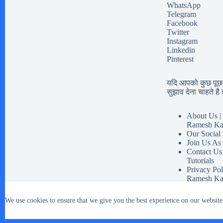
WhatsApp
Telegram
Facebook
Twitter
Instagram
Linkedin
Pinterest
यदि आपको कुछ पूछना
सुझाव देना चाहते है त
About Us | 
Ramesh Ka
Our Social
Join Us As
Contact Us
Tutorials
Privacy Pol
Ramesh Ka
Disclaimer 
Our Social 
We use cookies to ensure that we give you the best experience on our website
Terms And 
Copyright © 2026 - WordPress Theme by
CreativeThemes