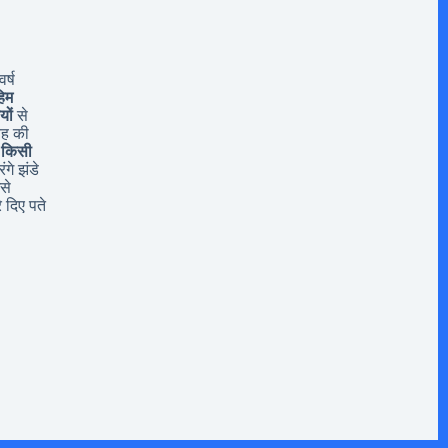
र्ष
िम
यों
से
यह की
 किसी
ंगे झंडे
से
 दिए पते