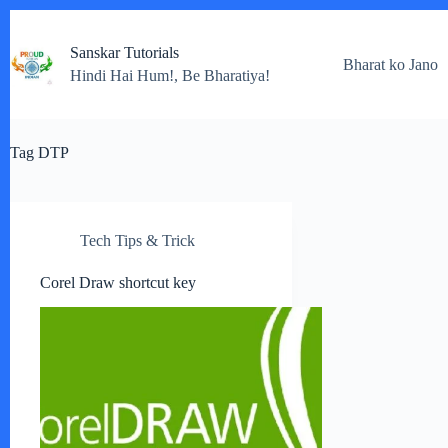
Skip
to
Sanskar Tutorials
content
Bharat ko Jano
Hindi Hai Hum!, Be Bharatiya!
Tag
DTP
Tech Tips & Trick
Corel Draw shortcut key