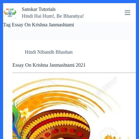
Skip
Sanskar Tutorials
to
Hindi Hai Hum!, Be Bharatiya!
content
Tag
Essay On Krishna Janmashtami
Hindi Nibandh Bhashan
Essay On Krishna Janmashtami 2021