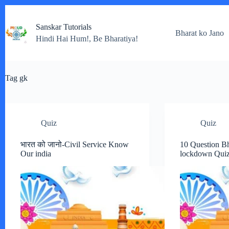
Skip
to
Sanskar Tutorials
content
Bharat ko Jano
Hindi Hai Hum!, Be Bharatiya!
Tag
gk
Quiz
Quiz
भारत को जानो-Civil Service Know
10 Question Bh
Our india
lockdown Qui