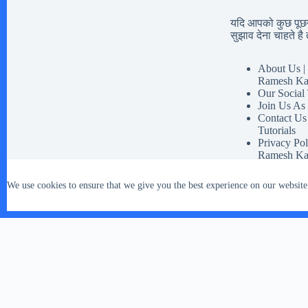
यदि आपको कुछ पूछना
सुझाव देना चाहते है त
About Us | 
Ramesh Ka
Our Social
Join Us As
Contact Us
Tutorials
Privacy Pol
Ramesh Ka
Disclaimer 
Our Social 
We use cookies to ensure that we give you the best experience on our website
Terms And 
Copyright © 2026 - WordPress Theme by
CreativeThemes