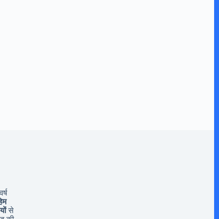
र्ष
िम
यों
से