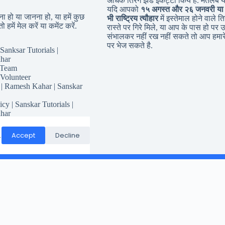
अधिक तिरंगे झंडे इकट्टा किये है. मतलब 
यदि आपको
१५ अगस्त और २६ जनवरी या
 हो या जानना हो, या हमें कुछ
भी राष्ट्रिय त्यौहार
में इस्तेमाल होने वाले तिर
ो हमें मेल करें या कमेंट करें.
रास्ते पर गिरे मिले, या आप के पास हो पर उ
संभालकर नहीं रख नहीं सकते तो आप हमारे
पर भेज सकते है.
Sanksar Tutorials |
har
 Team
 Volunteer
 | Ramesh Kahar | Sanskar
icy | Sanskar Tutorials |
har
for Sanskar Tutorials
Responsibility
Accept
Decline
.
Conditions