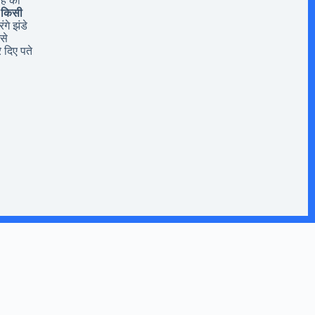
यह की
 किसी
ंगे झंडे
से
 दिए पते