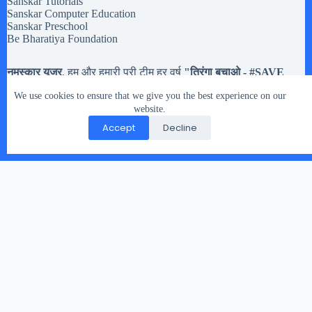
Sanskar Tutorials
Sanskar Computer Education
Sanskar Preschool
Be Bharatiya Foundation
नमस्कार यूजर
, हम और हमारी पूरी टीम हर वर्ष
"तिरंगा बचाओ - #
SAVE
Tiranga
" मोहिम चलते है,
अब तक हमने करीब
20,133 झंडियों
से अधिक
We use cookies to ensure that we give you the best experience on our
तिरंगे झंडे इकट्टा किये है. मतलब यह की यदि आपको
१५ अगस्त और २६
जनवरी या किसी भी राष्ट्रिय त्यौहार
website.
में इस्तेमाल होने वाले तिरंगे झंडे रास्ते
पर गिरे मिले, या आप के पास हो पर उसे संभालकर नहीं रख नहीं सकते तो
Accept
Decline
आप हमारे दिए पते पर भेज सकते है.
Copyright © 2026 - WordPress Theme by
CreativeThemes