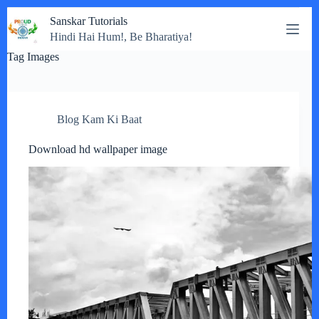
Skip
Sanskar Tutorials
to
Hindi Hai Hum!, Be Bharatiya!
content
Tag
Images
Blog Kam Ki Baat
Download hd wallpaper image