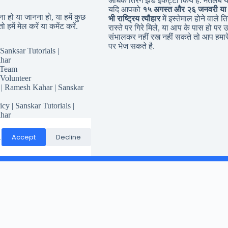
अधिक तिरंगे झंडे इकट्टा किये है. मतलब 
यदि आपको
१५ अगस्त और २६ जनवरी या
 हो या जानना हो, या हमें कुछ
भी राष्ट्रिय त्यौहार
में इस्तेमाल होने वाले तिर
ो हमें मेल करें या कमेंट करें.
रास्ते पर गिरे मिले, या आप के पास हो पर उ
संभालकर नहीं रख नहीं सकते तो आप हमारे
पर भेज सकते है.
Sanksar Tutorials |
har
 Team
 Volunteer
 | Ramesh Kahar | Sanskar
icy | Sanskar Tutorials |
har
for Sanskar Tutorials
Responsibility
Accept
Decline
.
Conditions