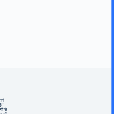
र्ष
िम
यों
से