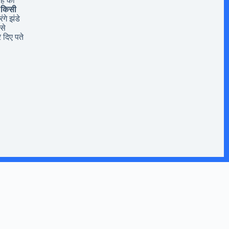
यह की
 किसी
ंगे झंडे
से
 दिए पते