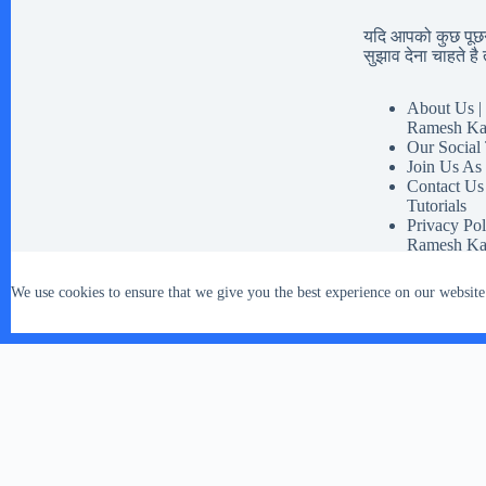
यदि आपको कुछ पूछना
सुझाव देना चाहते है त
About Us | 
Ramesh Ka
Our Social
Join Us As
Contact Us
Tutorials
Privacy Pol
Ramesh Ka
Disclaimer 
Our Social 
We use cookies to ensure that we give you the best experience on our website
Terms And 
Copyright © 2026 - WordPress Theme by
CreativeThemes