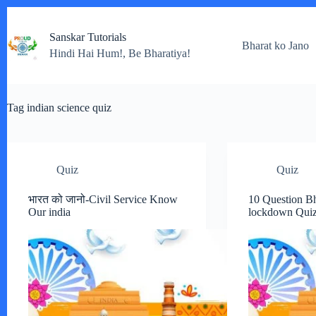
Skip
to
Sanskar Tutorials
content
Bharat ko Jano
Hindi Hai Hum!, Be Bharatiya!
Tag
indian science quiz
Quiz
Quiz
भारत को जानो-Civil Service Know
10 Question Bh
Our india
lockdown Qui