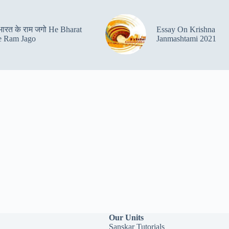
 भारत के राम जगो He Bharat
Essay On Krishna
 Ram Jago
Janmashtami 2021
Our Units
Sanskar Tutorials