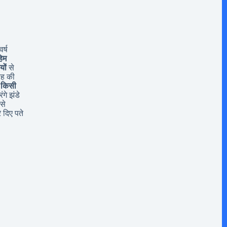
र्ष
िम
यों
से
यह की
 किसी
ंगे झंडे
से
 दिए पते