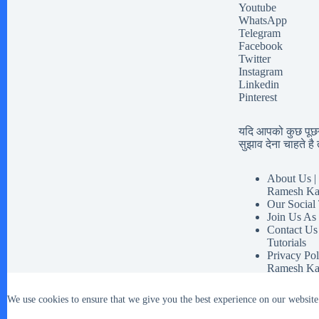
Youtube
WhatsApp
Telegram
Facebook
Twitter
Instagram
Linkedin
Pinterest
यदि आपको कुछ पूछना
सुझाव देना चाहते है त
About Us | 
Ramesh Ka
Our Social
Join Us As
Contact Us
Tutorials
Privacy Pol
Ramesh Ka
Disclaimer 
Our Social 
We use cookies to ensure that we give you the best experience on our website
Terms And 