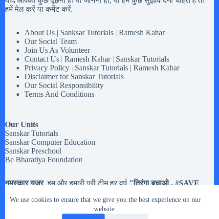
यदि आपको कुछ पूछना हो या जानना हो, या हमें कुछ सुझाव देना चाहते है तो
हमें मेल करें या कमेंट करें.
About Us | Sanksar Tutorials | Ramesh Kahar
Our Social Team
Join Us As Volunteer
Contact Us | Ramesh Kahar | Sanskar Tutorials
Privacy Policy | Sanskar Tutorials | Ramesh Kahar
Disclaimer for Sanskar Tutorials
Our Social Responsibility
Terms And Conditions
Our Units
Sanskar Tutorials
Sanskar Computer Education
Sanskar Preschool
Be Bharatiya Foundation
नमस्कार यूजर
, हम और हमारी पूरी टीम हर वर्ष
"तिरंगा बचाओ - #
SAVE
Tiranga
" मोहिम चलते है,
अब तक हमने करीब
20,133 झंडियों
से अधिक
We use cookies to ensure that we give you the best experience on our
तिरंगे झंडे इकट्टा किये है. मतलब यह की यदि आपको
१५ अगस्त और २६
जनवरी या किसी भी राष्ट्रिय त्यौहार
website.
में इस्तेमाल होने वाले तिरंगे झंडे रास्ते
पर गिरे मिले, या आप के पास हो पर उसे संभालकर नहीं रख नहीं सकते तो