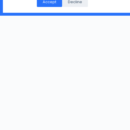
Accept
Decline
आप हमारे दिए पते पर भेज सकते है.
Copyright © 2026 - WordPress Theme by
CreativeThemes