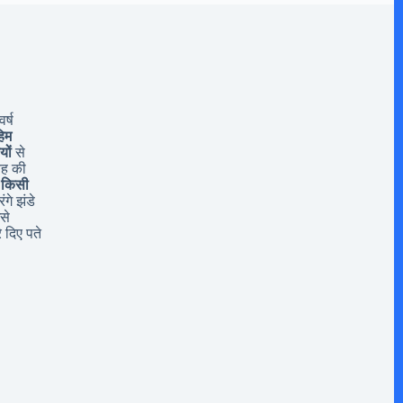
र्ष
िम
यों
से
यह की
 किसी
ंगे झंडे
से
 दिए पते