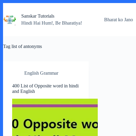
Skip
to
Sanskar Tutorials
content
Bharat ko Jano
Hindi Hai Hum!, Be Bharatiya!
Tag
list of antonyms
English Grammar
400 List of Opposite word in hindi
and English