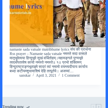
namaste sada vatsale matribhume lyrics संघ की प्रार्थना
Rss prayer – Namaste sada vatsale नमस्ते सदा वत्सले
मातृभूमेत्वया हिन्दुभूमे सुखं वर्धितोहम्।महामङ्गले पुण्यभूमे
त्वदर्थेपतत्वेष कायो नमस्ते नमस्ते॥ १॥ प्रभो शक्तिमन्
हिन्दुराष्ट्राङ्गभूताइमे सादरं त्वां नमामो वयम्त्वदीयाय कार्याय
बध्दा कटीयम्शुभामाशिषं देहि तत्पूर्तये। अजय्यां…
sanskar
April 3, 2021
1 Comment
Trending now