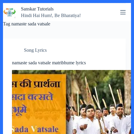
Skip
Sanskar Tutorials
to
Hindi Hai Hum!, Be Bharatiya!
content
Tag
namaste sada vatsale
Song Lyrics
namaste sada vatsale matribhume lyrics