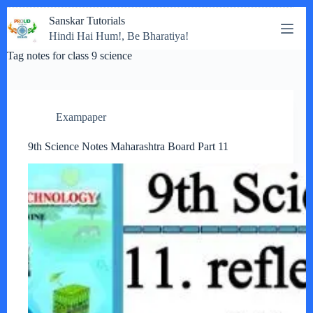
Skip
Sanskar Tutorials
to
Hindi Hai Hum!, Be Bharatiya!
content
Tag
notes for class 9 science
Exampaper
9th Science Notes Maharashtra Board Part 11