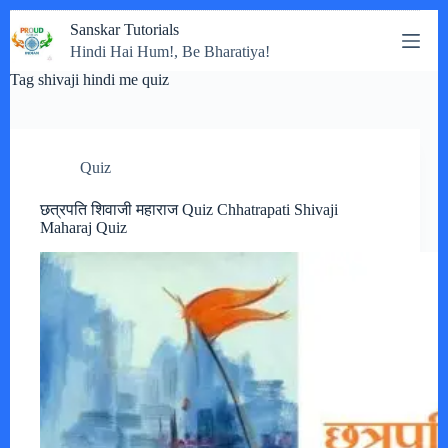
Skip
Sanskar Tutorials
to
Hindi Hai Hum!, Be Bharatiya!
content
Tag
shivaji hindi me quiz
Quiz
छत्रपति शिवाजी महाराज Quiz Chhatrapati Shivaji
Maharaj Quiz