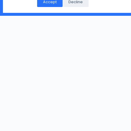
Accept
Decline
आप हमारे दिए पते पर भेज सकते है.
Copyright © 2026 - WordPress Theme by
CreativeThemes