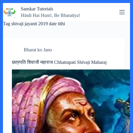
Skip
Sanskar Tutorials
to
Hindi Hai Hum!, Be Bharatiya!
content
Tag
shivaji jayanti 2019 date tithi
Bharat ko Jano
छत्रपति शिवाजी महाराज Chhatrapati Shivaji Maharaj