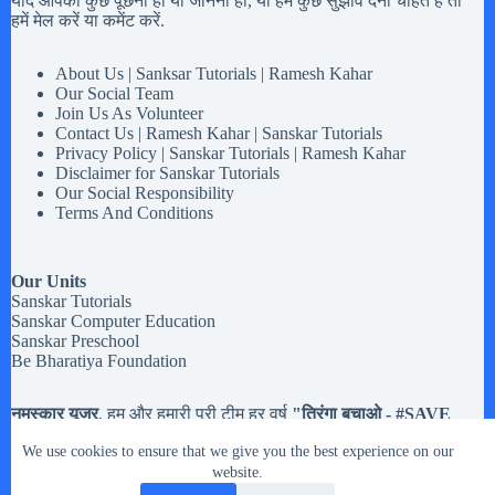
यदि आपको कुछ पूछना हो या जानना हो, या हमें कुछ सुझाव देना चाहते है तो
हमें मेल करें या कमेंट करें.
About Us | Sanksar Tutorials | Ramesh Kahar
Our Social Team
Join Us As Volunteer
Contact Us | Ramesh Kahar | Sanskar Tutorials
Privacy Policy | Sanskar Tutorials | Ramesh Kahar
Disclaimer for Sanskar Tutorials
Our Social Responsibility
Terms And Conditions
Our Units
Sanskar Tutorials
Sanskar Computer Education
Sanskar Preschool
Be Bharatiya Foundation
नमस्कार यूजर
, हम और हमारी पूरी टीम हर वर्ष
"तिरंगा बचाओ - #
SAVE
Tiranga
" मोहिम चलते है,
अब तक हमने करीब
20,133 झंडियों
से अधिक
We use cookies to ensure that we give you the best experience on our
तिरंगे झंडे इकट्टा किये है. मतलब यह की यदि आपको
१५ अगस्त और २६
जनवरी या किसी भी राष्ट्रिय त्यौहार
website.
में इस्तेमाल होने वाले तिरंगे झंडे रास्ते
पर गिरे मिले, या आप के पास हो पर उसे संभालकर नहीं रख नहीं सकते तो