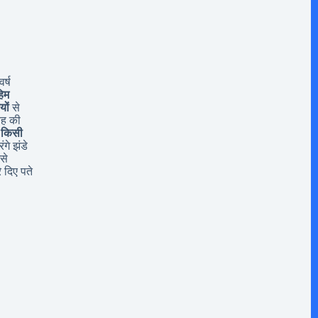
र्ष
िम
यों
से
यह की
 किसी
ंगे झंडे
से
 दिए पते