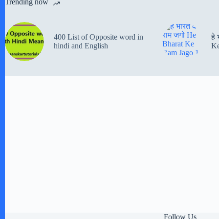
Trending now
400 List of Opposite word in
हे
hindi and English
Ke
Follow Us