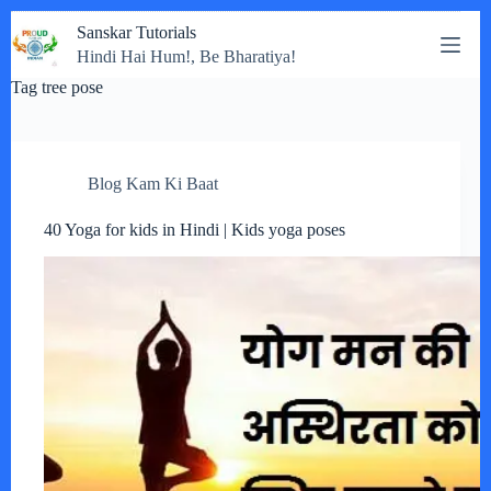
Skip
Sanskar Tutorials
to
Hindi Hai Hum!, Be Bharatiya!
content
Tag
tree pose
Blog Kam Ki Baat
40 Yoga for kids in Hindi | Kids yoga poses