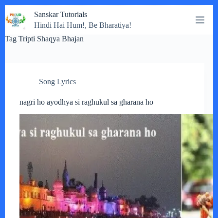
Skip
Sanskar Tutorials
to
Hindi Hai Hum!, Be Bharatiya!
content
Tag
Tripti Shaqya Bhajan
Song Lyrics
nagri ho ayodhya si raghukul sa gharana ho