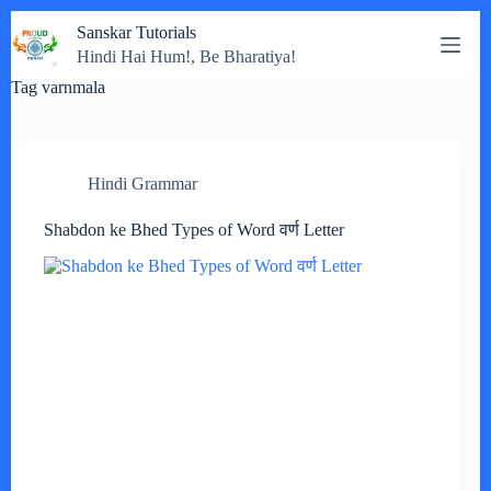
Skip
Sanskar Tutorials
to
Hindi Hai Hum!, Be Bharatiya!
content
Tag
varnmala
Hindi Grammar
Shabdon ke Bhed Types of Word वर्ण Letter