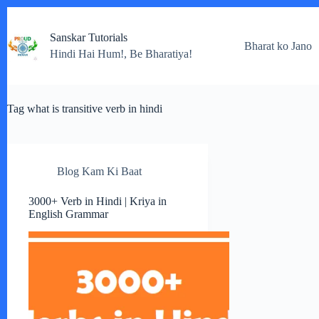
Skip
to
Sanskar Tutorials
content
Bharat ko Jano
Hindi Hai Hum!, Be Bharatiya!
Tag
what is transitive verb in hindi
Blog Kam Ki Baat
3000+ Verb in Hindi | Kriya in
English Grammar