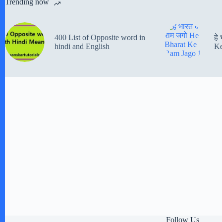
Trending now
400 List of Opposite word in
हे
hindi and English
Ke
Follow Us