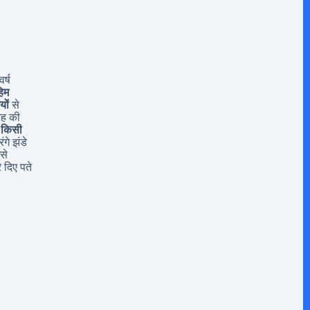
र्ष
िम
यों
से
यह की
 किसी
ंगे झंडे
से
 दिए पते