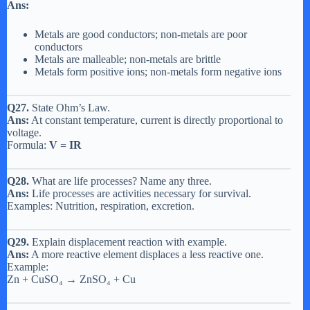
Ans:
Metals are good conductors; non-metals are poor
conductors
Metals are malleable; non-metals are brittle
Metals form positive ions; non-metals form negative ions
Q27.
State Ohm’s Law.
Ans:
At constant temperature, current is directly proportional to
voltage.
Formula:
V = IR
Q28.
What are life processes? Name any three.
Ans:
Life processes are activities necessary for survival.
Examples: Nutrition, respiration, excretion.
Q29.
Explain displacement reaction with example.
Ans:
A more reactive element displaces a less reactive one.
Example:
Zn + CuSO₄ → ZnSO₄ + Cu