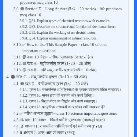
processes mcq class 10
🔴 Section D – Long Answer (5×4 = 20 marks) – life processes
mcq class 10
Q31. Explain types of chemical reactions with examples.
Q32. Describe the structure and function of the human heart.
Q33. Explain the working of an electric motor.
Q34. Explain management of natural resources.
✅ How to Use This Sample Paper – class 10 science
important questions
📘 कक्षा 10 विज्ञान – सैंपल प्रश्नपत्र (उत्तर सहित)
🟢 खंड A – बहुविकल्पीय प्रश्न (1×20 = 20 अंक)
🟡 खंड B – अति लघु उत्तरीय प्रश्न (2×5 = 10 अंक)
🟠 खंड C – लघु उत्तरीय प्रश्न (3×10 = 30 अंक)
🔴 खंड D – दीर्घ उत्तरीय प्रश्न (5×4 = 20 अंक)
प्रश्न 15. रासायनिक अभिक्रियाओं के प्रकार उदाहरण सहित समझाइए।
प्रश्न 16. मानव हृदय की संरचना और कार्य लिखिए।
प्रश्न 17 विद्युत मोटर का सिद्धांत और कार्य समझाइए।
प्रश्न 18. प्राकृतिक संसाधनों का प्रबंधन क्यों आवश्यक है?
✅ परीक्षा अभ्यास सुझाव – class 10 science important questions
📝 कक्षा 10 विज्ञान – पिछले वर्षों के प्रश्नपत्र (महत्वपूर्ण प्रश्न)
🔬 अध्याय 1: रासायनिक अभिक्रियाएँ एवं समीकरण (PYQ)
🧪 अध्याय 2: अम्ल, क्षार एवं लवण (PYQ)