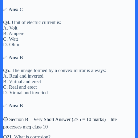
✅
Ans:
C
Q4.
Unit of electric current is:
A. Volt
B. Ampere
C. Watt
D. Ohm
✅
Ans:
B
Q5.
The image formed by a convex mirror is always:
A. Real and inverted
B. Virtual and erect
C. Real and erect
D. Virtual and inverted
✅
Ans:
B
🟡 Section B – Very Short Answer (2×5 = 10 marks) – life
processes mcq class 10
Q21.
What is corrosion?