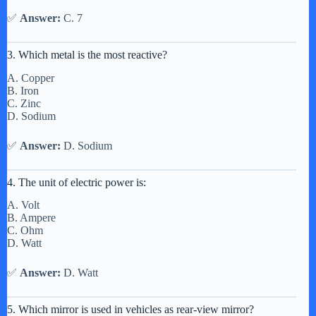
✅
Answer:
C. 7
3. Which metal is the most reactive?
A. Copper
B. Iron
C. Zinc
D. Sodium
✅
Answer:
D. Sodium
4. The unit of electric power is:
A. Volt
B. Ampere
C. Ohm
D. Watt
✅
Answer:
D. Watt
5. Which mirror is used in vehicles as rear-view mirror?