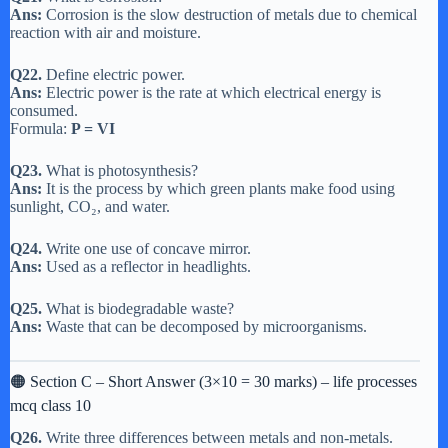
Ans:
Corrosion is the slow destruction of metals due to chemical
reaction with air and moisture.
Q22.
Define electric power.
Ans:
Electric power is the rate at which electrical energy is
consumed.
Formula:
P = VI
Q23.
What is photosynthesis?
Ans:
It is the process by which green plants make food using
sunlight, CO₂, and water.
Q24.
Write one use of concave mirror.
Ans:
Used as a reflector in headlights.
Q25.
What is biodegradable waste?
Ans:
Waste that can be decomposed by microorganisms.
🟠 Section C – Short Answer (3×10 = 30 marks) – life processes
mcq class 10
Q26.
Write three differences between metals and non-metals.