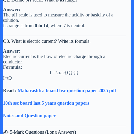
Answer:
The pH scale is used to measure the acidity or basicity of a
solution.
Its range is from
0 to 14
, where 7 is neutral.
Q3. What is electric current? Write its formula.
Answer:
Electric current is the flow of electric charge through a
conductor.
Formula:
I = \frac{Q}{t}
I=tQ​
Read :
Maharashtra board hsc question paper 2025 pdf
10th ssc board last 5 years question papers
Notes and Question paper
✍️ 5-Mark Questions (Long Answers)