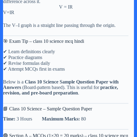
difference across it.
V = IR
V=IR
The V–I graph is a straight line passing through the origin.
🎯 Exam Tip – class 10 science mcq hindi
✔ Learn definitions clearly
✔ Practice diagrams
✔ Revise formulas daily
✔ Attempt MCQs first in exams
Below is a
Class 10 Science Sample Question Paper with
Answers
(Board-pattern based). This is useful for
practice,
revision, and pre-board preparation
.
📘 Class 10 Science – Sample Question Paper
Time:
3 Hours
Maximum Marks:
80
🟢 Section A – MCQs (1×20 = 20 marks) – class 10 science mcq