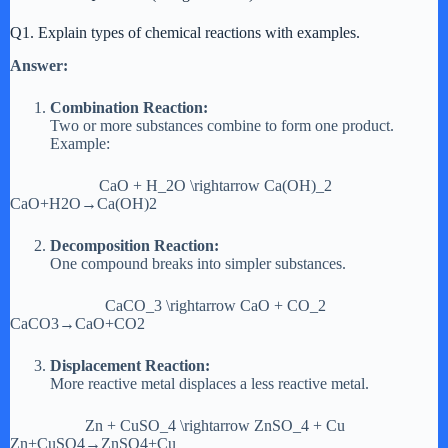
Q1. Explain types of chemical reactions with examples.
Answer:
Combination Reaction:
Two or more substances combine to form one product.
Example:
CaO + H_2O \rightarrow Ca(OH)_2
CaO+H2​O→Ca(OH)2​
Decomposition Reaction:
One compound breaks into simpler substances.
CaCO_3 \rightarrow CaO + CO_2
CaCO3​→CaO+CO2​
Displacement Reaction:
More reactive metal displaces a less reactive metal.
Zn + CuSO_4 \rightarrow ZnSO_4 + Cu
Zn+CuSO4​→ZnSO4​+Cu