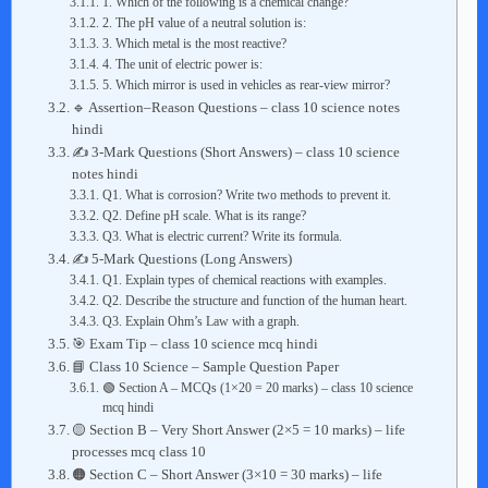
1. Which of the following is a chemical change?
2. The pH value of a neutral solution is:
3. Which metal is the most reactive?
4. The unit of electric power is:
5. Which mirror is used in vehicles as rear-view mirror?
🔹 Assertion–Reason Questions – class 10 science notes
hindi
✍️ 3-Mark Questions (Short Answers) – class 10 science
notes hindi
Q1. What is corrosion? Write two methods to prevent it.
Q2. Define pH scale. What is its range?
Q3. What is electric current? Write its formula.
✍️ 5-Mark Questions (Long Answers)
Q1. Explain types of chemical reactions with examples.
Q2. Describe the structure and function of the human heart.
Q3. Explain Ohm’s Law with a graph.
🎯 Exam Tip – class 10 science mcq hindi
📘 Class 10 Science – Sample Question Paper
🟢 Section A – MCQs (1×20 = 20 marks) – class 10 science
mcq hindi
🟡 Section B – Very Short Answer (2×5 = 10 marks) – life
processes mcq class 10
🟠 Section C – Short Answer (3×10 = 30 marks) – life