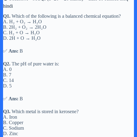
hindi
Q1.
Which of the following is a balanced chemical equation?
A. H₂ + O₂ → H₂O
B. 2H₂ + O₂ → 2H₂O
C. H₂ + O → H₂O
D. 2H + O → H₂O
✅
Ans:
B
Q2.
The pH of pure water is:
A. 0
B. 7
C. 14
D. 5
✅
Ans:
B
Q3.
Which metal is stored in kerosene?
A. Iron
B. Copper
C. Sodium
D. Zinc