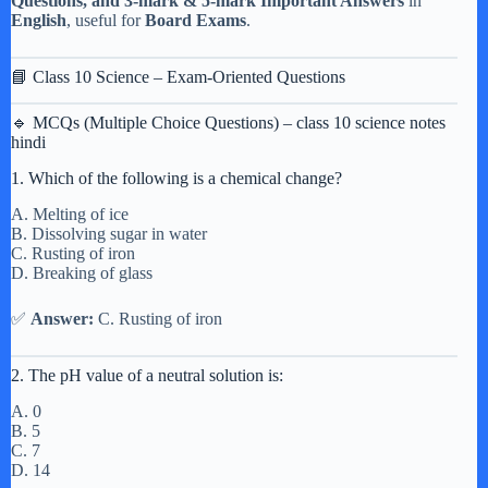
Questions, and 3-mark & 5-mark Important Answers
in
English
, useful for
Board Exams
.
📘 Class 10 Science – Exam-Oriented Questions
🔹 MCQs (Multiple Choice Questions) – class 10 science notes
hindi
1. Which of the following is a chemical change?
A. Melting of ice
B. Dissolving sugar in water
C. Rusting of iron
D. Breaking of glass
✅
Answer:
C. Rusting of iron
2. The pH value of a neutral solution is:
A. 0
B. 5
C. 7
D. 14