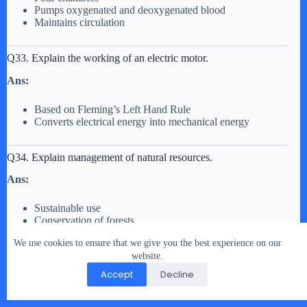
Pumps oxygenated and deoxygenated blood
Maintains circulation
Q33. Explain the working of an electric motor.
Ans:
Based on Fleming’s Left Hand Rule
Converts electrical energy into mechanical energy
Q34. Explain management of natural resources.
Ans:
Sustainable use
Conservation of forests
5R principle
We use cookies to ensure that we give you the best experience on our
website.
✅ How to Use This Sample Paper – class 10 science important
Accept
Decline
questions
✔ Attempt in
3 hours