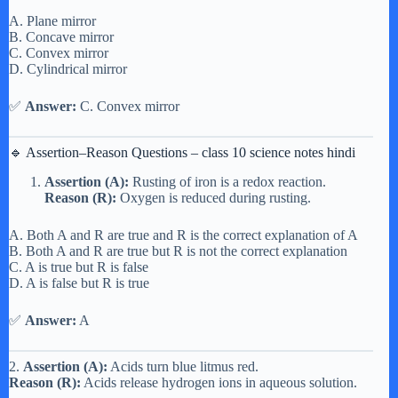
A. Plane mirror
B. Concave mirror
C. Convex mirror
D. Cylindrical mirror
✅
Answer:
C. Convex mirror
🔹 Assertion–Reason Questions – class 10 science notes hindi
Assertion (A):
Rusting of iron is a redox reaction.
Reason (R):
Oxygen is reduced during rusting.
A. Both A and R are true and R is the correct explanation of A
B. Both A and R are true but R is not the correct explanation
C. A is true but R is false
D. A is false but R is true
✅
Answer:
A
2.
Assertion (A):
Acids turn blue litmus red.
Reason (R):
Acids release hydrogen ions in aqueous solution.