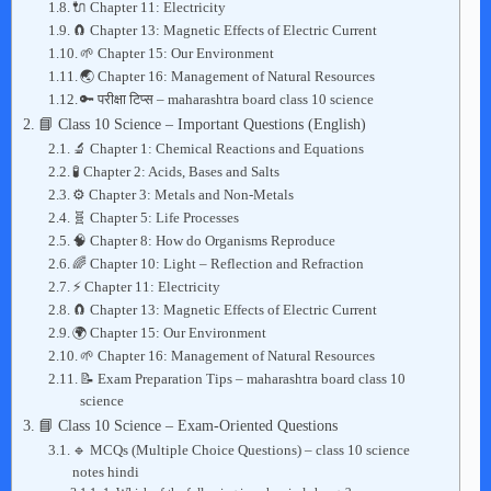
🔌 Chapter 11: Electricity
🧲 Chapter 13: Magnetic Effects of Electric Current
🌱 Chapter 15: Our Environment
🌏 Chapter 16: Management of Natural Resources
🔑 परीक्षा टिप्स – maharashtra board class 10 science
📘 Class 10 Science – Important Questions (English)
🔬 Chapter 1: Chemical Reactions and Equations
🧪 Chapter 2: Acids, Bases and Salts
⚙️ Chapter 3: Metals and Non-Metals
🧬 Chapter 5: Life Processes
🧠 Chapter 8: How do Organisms Reproduce
🌈 Chapter 10: Light – Reflection and Refraction
⚡ Chapter 11: Electricity
🧲 Chapter 13: Magnetic Effects of Electric Current
🌍 Chapter 15: Our Environment
🌱 Chapter 16: Management of Natural Resources
📝 Exam Preparation Tips – maharashtra board class 10
science
📘 Class 10 Science – Exam-Oriented Questions
🔹 MCQs (Multiple Choice Questions) – class 10 science
notes hindi