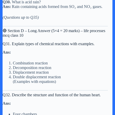
Q30.
What is acid rain?
Ans:
Rain containing acids formed from SO₂ and NO₂ gases.
(Questions up to Q35)
🔴 Section D – Long Answer (5×4 = 20 marks) – life processes
mcq class 10
Q31. Explain types of chemical reactions with examples.
Ans:
Combination reaction
Decomposition reaction
Displacement reaction
Double displacement reaction
(Examples with equations)
Q32. Describe the structure and function of the human heart.
Ans:
Four chambers