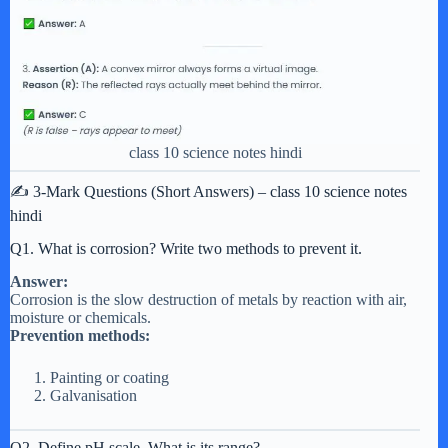
class 10 science notes hindi
✍️ 3-Mark Questions (Short Answers) – class 10 science notes
hindi
Q1. What is corrosion? Write two methods to prevent it.
Answer:
Corrosion is the slow destruction of metals by reaction with air,
moisture or chemicals.
Prevention methods:
Painting or coating
Galvanisation
Q2. Define pH scale. What is its range?